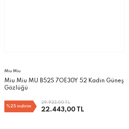
Miu Miu
Miu Miu MU B52S 7OE30Y 52 Kadın Güneş
Gözlüğü
29.923,00 TL
%25
indirim
22.443,00 TL