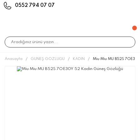
0552 794 07 07
Anasayfa
GÜNEŞ GÖZLÜĞÜ
KADIN
Miu Miu MU B52S 7OE30Y