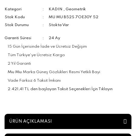
Kategori
KADIN
,
Geometrik
Stok Kodu
MU MU B52S 7OE30Y 52
Stok Durumu
Stokta Var
Garanti Süresi
24 Ay
15 Gün İçerisinde İade ve Ücretsiz Değişim
Tüm Türkiye'ye Ücretsiz Kargo
2 Yıl Garanti
Miu Miu
Marka Güneş Gözlükleri Resmi Yetkili Bayi
Vade Farksız 6 Taksit İmkanı
2.421,41 TL den başlayan Taksit Seçenekleri İçin Tıklayın
ÜRÜN AÇIKLAMASI