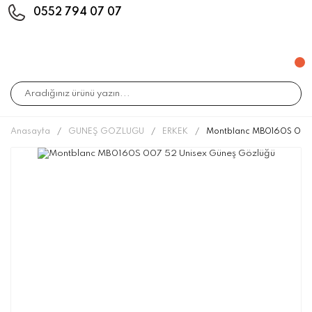
0552 794 07 07
Anasayfa
GÜNEŞ GÖZLÜĞÜ
ERKEK
Montblanc MB0160S 007 