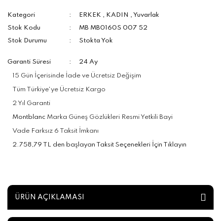
Kategori
ERKEK
,
KADIN
,
Yuvarlak
Stok Kodu
MB MB0160S 007 52
Stok Durumu
Stokta Yok
Garanti Süresi
24 Ay
15 Gün İçerisinde İade ve Ücretsiz Değişim
Tüm Türkiye'ye Ücretsiz Kargo
2 Yıl Garanti
Montblanc
Marka Güneş Gözlükleri Resmi Yetkili Bayi
Vade Farksız 6 Taksit İmkanı
2.758,79 TL den başlayan Taksit Seçenekleri İçin Tıklayın
ÜRÜN AÇIKLAMASI