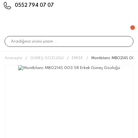
0552 794 07 07
Anasayfa
GÜNEŞ GÖZLÜĞÜ
ERKEK
Montblanc MB0214S 003 