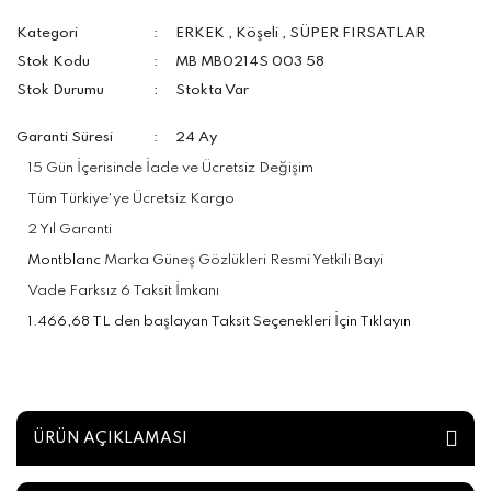
Kategori
ERKEK
,
Köşeli
,
SÜPER FIRSATLAR
Stok Kodu
MB MB0214S 003 58
Stok Durumu
Stokta Var
Garanti Süresi
24 Ay
15 Gün İçerisinde İade ve Ücretsiz Değişim
Tüm Türkiye'ye Ücretsiz Kargo
2 Yıl Garanti
Montblanc
Marka Güneş Gözlükleri Resmi Yetkili Bayi
Vade Farksız 6 Taksit İmkanı
1.466,68 TL den başlayan Taksit Seçenekleri İçin Tıklayın
ÜRÜN AÇIKLAMASI