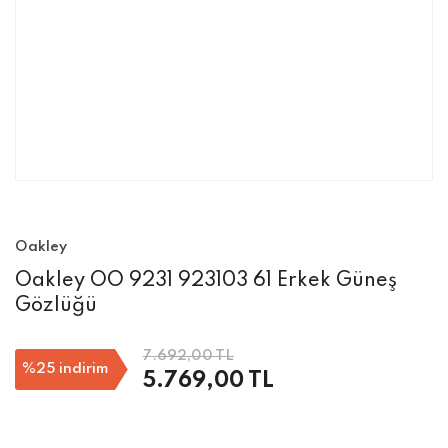
Oakley
Oakley OO 9231 923103 61 Erkek Güneş
Gözlüğü
7.692,00 TL
%25
indirim
5.769,00 TL