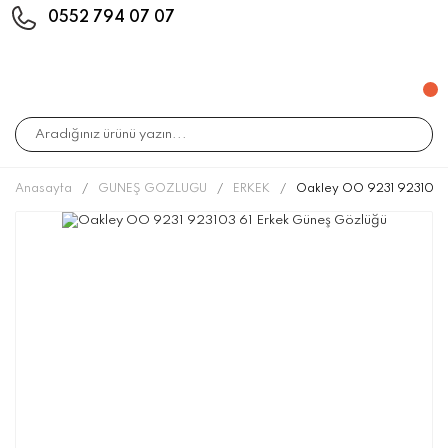
0552 794 07 07
Anasayfa
GÜNEŞ GÖZLÜĞÜ
ERKEK
Oakley OO 9231 923103 6