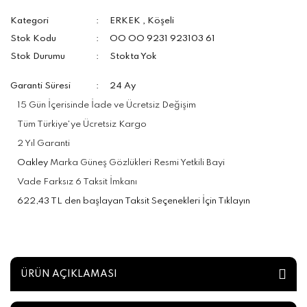
Kategori
ERKEK
,
Köşeli
Stok Kodu
OO OO 9231 923103 61
Stok Durumu
Stokta Yok
Garanti Süresi
24 Ay
15 Gün İçerisinde İade ve Ücretsiz Değişim
Tüm Türkiye'ye Ücretsiz Kargo
2 Yıl Garanti
Oakley
Marka Güneş Gözlükleri Resmi Yetkili Bayi
Vade Farksız 6 Taksit İmkanı
622,43 TL den başlayan Taksit Seçenekleri İçin Tıklayın
ÜRÜN AÇIKLAMASI