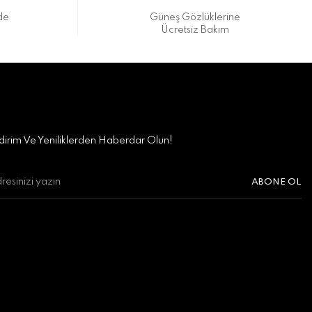
de
Güneş Gözlüklerine
Ücretsiz Bakım
irim Ve Yeniliklerden Haberdar Olun!
ABONE OL