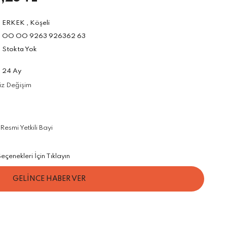
ERKEK
,
Köşeli
OO OO 9263 926362 63
Stokta Yok
24 Ay
iz Değişim
esmi Yetkili Bayi
çenekleri İçin Tıklayın
GELİNCE HABER VER