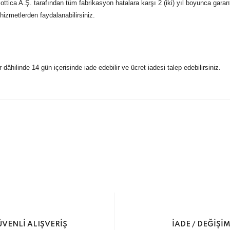
tica A.Ş. tarafından tüm fabrikasyon hatalara karşı 2 (iki) yıl boyunca garan
 hizmetlerden faydalanabilirsiniz.
r dâhilinde 14 gün içerisinde iade edebilir ve ücret iadesi talep edebilirsiniz.
konularda yetersiz gördüğünüz noktaları öneri formunu kullanarak taraf
 gönderdiğimiz siparişleriniz mağazalarımızdan %100 orijinal sertif
Bu ürüne ilk yorumu siz yapın!
Yorum Yaz
5 07170 Kepez/Antalya
VENLİ ALIŞVERİŞ
İADE / DEĞİŞİ