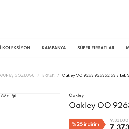
İ KOLEKSİYON
KAMPANYA
SÜPER FIRSATLAR
M
GÜNEŞ GÖZLÜĞÜ
ERKEK
Oakley OO 9263 926362 63 Erkek G
Oakley
Oakley OO 9263
9.831,00
%25
indirim
7.373