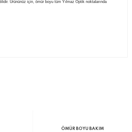
tilidir. Ürününüz için, ömür boyu tüm Yılmaz Optik noktalarında
ımıza iletebilirsiniz.
ikasıyla kargoya verilmektedir.
M
ÖMÜR BOYU BAKIM