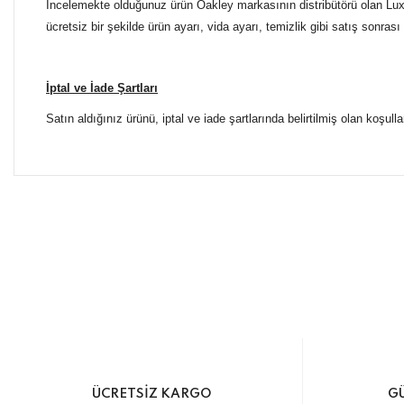
İncelemekte olduğunuz ürün Oakley markasının distribütörü olan Luxot
ücretsiz bir şekilde ürün ayarı, vida ayarı, temizlik gibi satış sonrası
İptal ve İade Şartları
Satın aldığınız ürünü, iptal ve iade şartlarında belirtilmiş olan koşulla
Bu ürünün fiyat bilgisi, resim, ürün açıklamalarında ve diğer 
Tüm Mağazalarımız Antalya'dadır. Türkiye'nin dört bir yanına
Görüş ve önerileriniz için teşekkür ederiz.
ŞUBELERİMİZE KOLAYCA ULAŞIN
Ürün resmi kalitesiz, bozuk veya görüntülenemiyor.
Yılmaz Optik Agora AVM
Ürün açıklamasında eksik bilgiler bulunuyor.
Altınova Sinan Mahallesi Çağdaş Sokak Agora AVM No:
0 553 698 70 37
Ürün bilgilerinde hatalar bulunuyor.
+90 553 698 70 37
Ürün fiyatı diğer sitelerden daha pahalı.
info@yilmazoptik.com.tr
ÜCRETSİZ KARGO
GÜ