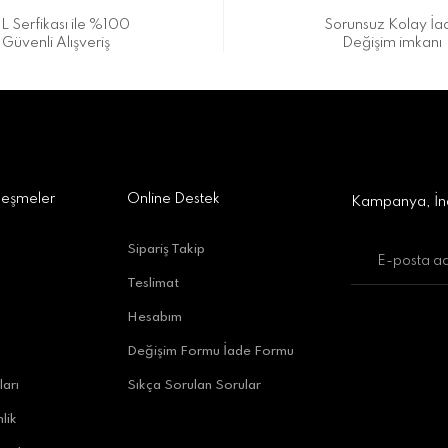
L Serfikası ile %100
Sorunsuz Kolay İa
Güvenli Alışveriş
Değişim imkanı
a Alışveriş Merkezi No:309 D:42, 07170 Kepez/Antalya
Gönder
leşmeler
Online Destek
Kampanya, İnd
Sipariş Takip
Teslimat
uratpaşa/Antalya
Hesabım
Değişim Formu İade Formu
ları
Sıkça Sorulan Sorular
lik