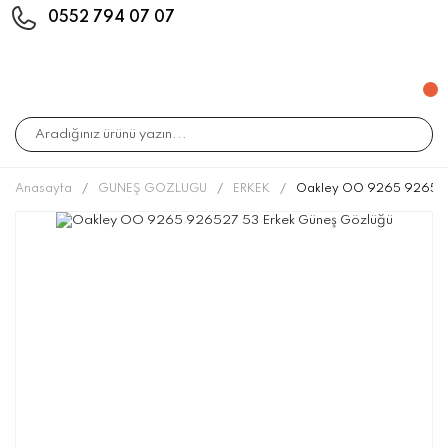
0552 794 07 07
Anasayfa
GÜNEŞ GÖZLÜĞÜ
ERKEK
Oakley OO 9265 926527