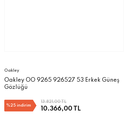
Oakley
Oakley OO 9265 926527 53 Erkek Güneş
Gözlüğü
13.821,00 TL
%25
indirim
10.366,00 TL