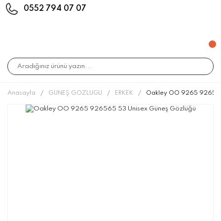
0552 794 07 07
Anasayfa
GÜNEŞ GÖZLÜĞÜ
ERKEK
Oakley OO 9265 926565