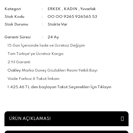
Kategori
ERKEK
,
KADIN
,
Yuvarlak
Stok Kodu
OO OO 9265 926565 53
Stok Durumu
Stokta Var
Garanti Süresi
24 Ay
15 Gün İçerisinde İade ve Ücretsiz Değişim
Tüm Türkiye'ye Ücretsiz Kargo
2 Yıl Garanti
Oakley
Marka Güneş Gözlükleri Resmi Yetkili Bayi
Vade Farksız 6 Taksit İmkanı
1.425,46 TL den başlayan Taksit Seçenekleri İçin Tıklayın
ÜRÜN AÇIKLAMASI