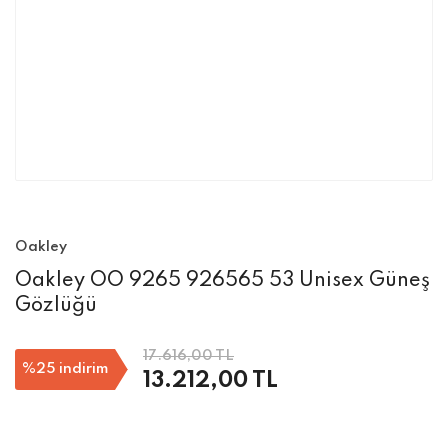
Oakley
Oakley OO 9265 926565 53 Unisex Güneş
Gözlüğü
17.616,00 TL
%25
indirim
13.212,00 TL