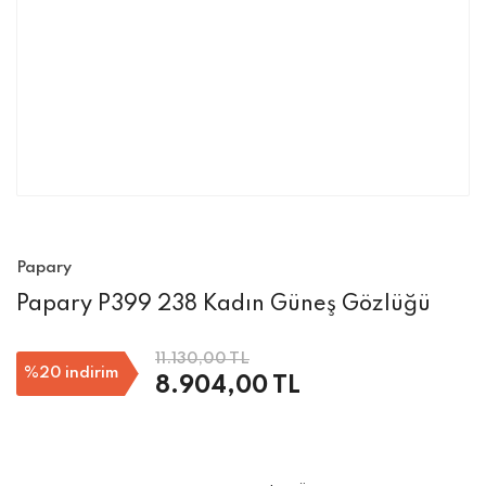
Papary
Papary P399 238 Kadın Güneş Gözlüğü
11.130,00 TL
%20
indirim
8.904,00 TL