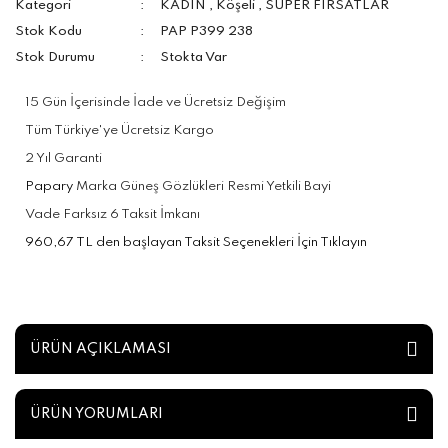
Kategori
KADIN
,
Köşeli
,
SÜPER FIRSATLAR
Stok Kodu
PAP P399 238
Stok Durumu
Stokta Var
15 Gün İçerisinde İade ve Ücretsiz Değişim
Tüm Türkiye'ye Ücretsiz Kargo
2 Yıl Garanti
Papary
Marka Güneş Gözlükleri Resmi Yetkili Bayi
Vade Farksız 6 Taksit İmkanı
960,67 TL den başlayan Taksit Seçenekleri İçin Tıklayın
ÜRÜN AÇIKLAMASI
ÜRÜN YORUMLARI