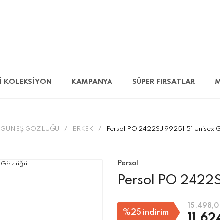
İ KOLEKSİYON
KAMPANYA
SÜPER FIRSATLAR
M
GÜNEŞ GÖZLÜĞÜ
ERKEK
Persol PO 2422SJ 99251 51 Unisex 
Persol
Persol PO 2422S
15.498,0
%25
indirim
11.62