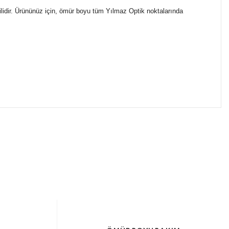
ilidir. Ürününüz için, ömür boyu tüm Yılmaz Optik noktalarında
ımıza iletebilirsiniz.
ikasıyla kargoya verilmektedir.