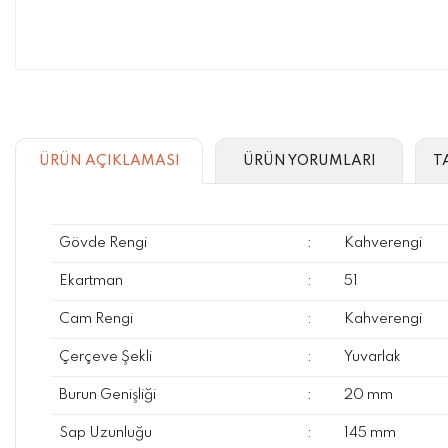
ÜRÜN AÇIKLAMASI
ÜRÜN YORUMLARI
T
Gövde Rengi
:
Kahverengi
Ekartman
:
51
Cam Rengi
:
Kahverengi
Çerçeve Şekli
:
Yuvarlak
Burun Genişliği
:
20 mm
Sap Uzunluğu
:
145 mm