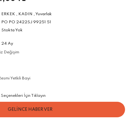
ERKEK
,
KADIN
,
Yuvarlak
PO PO 2422SJ 99251 51
Stokta Yok
24 Ay
iz Değişim
smi Yetkili Bayi
Seçenekleri İçin Tıklayın
GELİNCE HABER VER