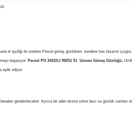
lı
a el işçiliği ile üretilen Persol güneş gözlükleri, kendine has tasarım çizgis
rmeyi başarıyor.
Persol PO 2422SJ 99251 51 Unisex Güneş Gözlüğü
,
UV400
 eşlik ediyor.
 ile beraber gönderilecektir. Ayrıca bir adet ekstra silme bezi ve gözlük camları 