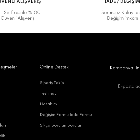
VENLİ ALIŞVERİŞ
İADE / DEĞİŞİ
L Serfikası ile %100
Sorunsuz Kolay İa
Güvenli Alışveriş
Değişim imkanı
a Alışveriş Merkezi No:309 D:42, 07170 Kepez/Antalya
Gönder
leşmeler
Online Destek
Kampanya, İnd
Sipariş Takip
Teslimat
uratpaşa/Antalya
Hesabım
Değişim Formu İade Formu
ları
Sıkça Sorulan Sorular
lik