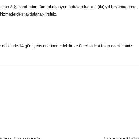
tica A.Ş. tarafından tüm fabrikasyon hatalara karşı 2 (iki) yıl boyunca garant
 hizmetlerden faydalanabilirsiniz.
r dâhilinde 14 gün içerisinde iade edebilir ve ücret iadesi talep edebilirsiniz.
konularda yetersiz gördüğünüz noktaları öneri formunu kullanarak taraf
 gönderdiğimiz siparişleriniz mağazalarımızdan %100 orijinal sertif
Bu ürüne ilk yorumu siz yapın!
Yorum Yaz
5 07170 Kepez/Antalya