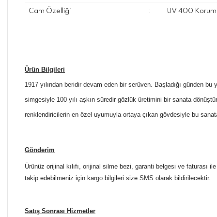
Cam Özelliği
:
UV 400 Koruma
Ürün Bilgileri
1917 yılından beridir devam eden bir serüven. Başladığı günden bu yan
simgesiyle 100 yılı aşkın süredir gözlük üretimini bir sanata dönüştü
renklendiricilerin en özel uyumuyla ortaya çıkan gövdesiyle bu sanata
Gönderim
Ürünüz orijinal kılıfı, orijinal silme bezi, garanti belgesi ve faturası
takip edebilmeniz için kargo bilgileri size SMS olarak bildirilecektir.
Satış Sonrası Hizmetler