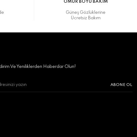
M
ÖMÜR BOYU BAKIM
de
Güneş Gözlüklerine
Ücretsiz Bakım
irim Ve Yeniliklerden Haberdar Olun!
ABONE OL