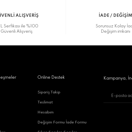
VENLİ ALIŞVERİŞ
İADE / DEĞİŞİ
L Serfikası ile %100
Sorunsuz Kolay İa
Güvenli Alışveriş
Değişim imkanı
a Alışveriş Merkezi No:309 D:42, 07170 Kepez/Antalya
Gönder
leşmeler
Online Destek
Kampanya, İnd
Sipariş Takip
Teslimat
uratpaşa/Antalya
Hesabım
Değişim Formu İade Formu