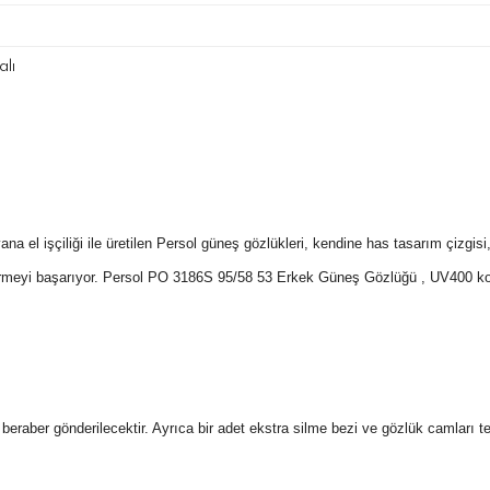
lı
a el işçiliği ile üretilen Persol güneş gözlükleri, kendine has tasarım çizgis
ürmeyi başarıyor.
Persol PO 3186S 95/58 53 Erkek Güneş Gözlüğü
, UV400 kor
 ile beraber gönderilecektir. Ayrıca bir adet ekstra silme bezi ve gözlük camları 