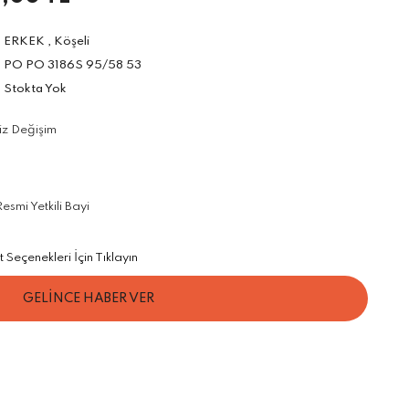
ERKEK
,
Köşeli
PO PO 3186S 95/58 53
Stokta Yok
iz Değişim
smi Yetkili Bayi
Seçenekleri İçin Tıklayın
GELİNCE HABER VER