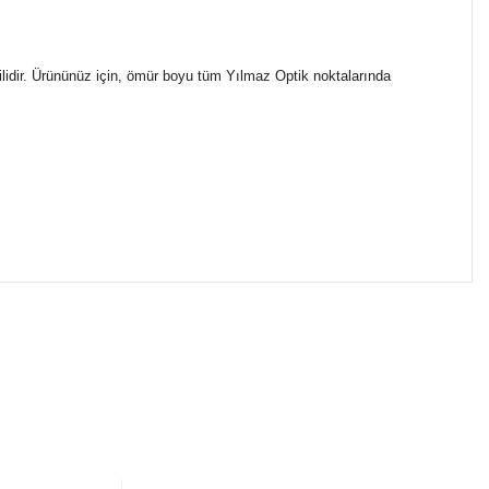
ilidir. Ürününüz için, ömür boyu tüm Yılmaz Optik noktalarında
ımıza iletebilirsiniz.
ikasıyla kargoya verilmektedir.