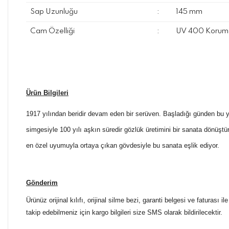
Sap Uzunluğu
:
145 mm
Cam Özelliği
:
UV 400 Koruma
Ürün Bilgileri
1917 yılından beridir devam eden bir serüven. Başladığı günden bu yan
simgesiyle 100 yılı aşkın süredir gözlük üretimini bir sanata dönüşt
en özel uyumuyla ortaya çıkan gövdesiyle bu sanata eşlik ediyor.
Gönderim
Ürünüz orijinal kılıfı, orijinal silme bezi, garanti belgesi ve faturası
takip edebilmeniz için kargo bilgileri size SMS olarak bildirilecektir.