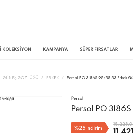
İ KOLEKSİYON
KAMPANYA
SÜPER FIRSATLAR
M
GÜNEŞ GÖZLÜĞÜ
ERKEK
Persol PO 3186S 95/58 53 Erkek G
Persol
Persol PO 3186S
15.228,0
%25
indirim
11.42