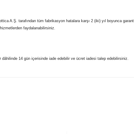
tica A.Ş. tarafından tüm fabrikasyon hatalara karşı 2 (iki) yıl boyunca garant
 hizmetlerden faydalanabilirsiniz.
r dâhilinde 14 gün içerisinde iade edebilir ve ücret iadesi talep edebilirsiniz.
konularda yetersiz gördüğünüz noktaları öneri formunu kullanarak taraf
 gönderdiğimiz siparişleriniz mağazalarımızdan %100 orijinal sertif
Bu ürüne ilk yorumu siz yapın!
Yorum Yaz
5 07170 Kepez/Antalya