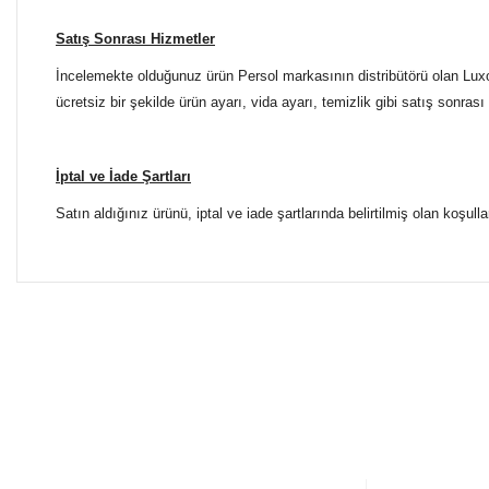
Satış Sonrası Hizmetler
İncelemekte olduğunuz ürün Persol markasının distribütörü olan Luxot
ücretsiz bir şekilde ürün ayarı, vida ayarı, temizlik gibi satış sonrası
İptal ve İade Şartları
Satın aldığınız ürünü, iptal ve iade şartlarında belirtilmiş olan koşulla
Bu ürünün fiyat bilgisi, resim, ürün açıklamalarında ve diğer 
Tüm Mağazalarımız Antalya'dadır. Türkiye'nin dört bir yanına
Görüş ve önerileriniz için teşekkür ederiz.
ŞUBELERİMİZE KOLAYCA ULAŞIN
Ürün resmi kalitesiz, bozuk veya görüntülenemiyor.
Yılmaz Optik Agora AVM
Ürün açıklamasında eksik bilgiler bulunuyor.
Altınova Sinan Mahallesi Çağdaş Sokak Agora AVM No:
0 553 698 70 37