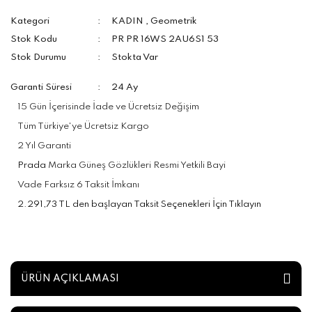
Kategori
KADIN
,
Geometrik
Stok Kodu
PR PR 16WS 2AU6S1 53
Stok Durumu
Stokta Var
Garanti Süresi
24 Ay
15 Gün İçerisinde İade ve Ücretsiz Değişim
Tüm Türkiye'ye Ücretsiz Kargo
2 Yıl Garanti
Prada
Marka Güneş Gözlükleri Resmi Yetkili Bayi
Vade Farksız 6 Taksit İmkanı
2.291,73 TL den başlayan Taksit Seçenekleri İçin Tıklayın
ÜRÜN AÇIKLAMASI