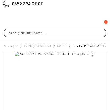
0552 794 07 07
Anasayfa
GÜNEŞ GÖZLÜĞÜ
KADIN
Prada PR 16WS 2AU6S1 5