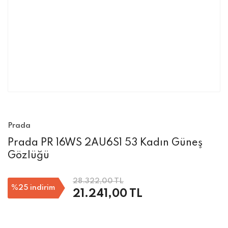
Prada
Prada PR 16WS 2AU6S1 53 Kadın Güneş
Gözlüğü
28.322,00 TL
%25
indirim
21.241,00 TL