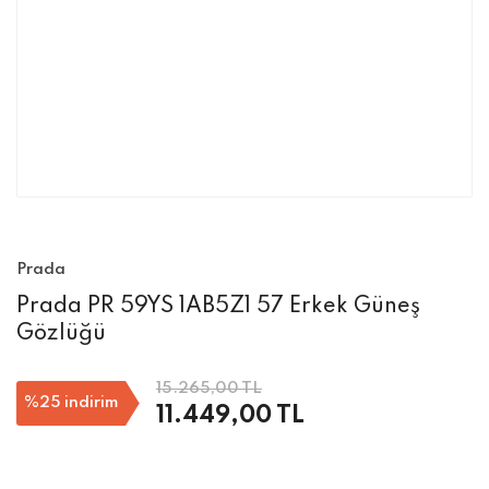
Prada
Prada PR 59YS 1AB5Z1 57 Erkek Güneş
Gözlüğü
15.265,00 TL
%25
indirim
11.449,00 TL