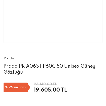
Prada
Prada PR A06S 11P60C 50 Unisex Güneş
Gözlüğü
26.140,00 TL
%25
indirim
19.605,00 TL