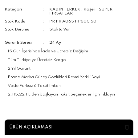
Kategori
KADIN
,
ERKEK
,
Köşeli
,
SÜPER
FIRSATLAR
Stok Kodu
PR PR A06S 11P60C 50
Stok Durumu
Stokta Var
Garanti Süresi
24 Ay
15 Gün İçerisinde İade ve Ücretsiz Değişim
Tüm Türkiye'ye Ücretsiz Kargo
2 Yıl Garanti
Prada
Marka Güneş Gözlükleri Resmi Yetkili Bayi
Vade Farksız 6 Taksit İmkanı
2.115,22 TL den başlayan Taksit Seçenekleri İçin Tıklayın
ÜRÜN AÇIKLAMASI