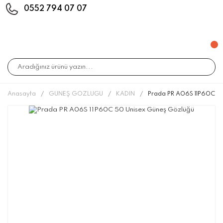
0552 794 07 07
Anasayfa
GÜNEŞ GÖZLÜĞÜ
KADIN
Prada PR A06S 11P60C 5