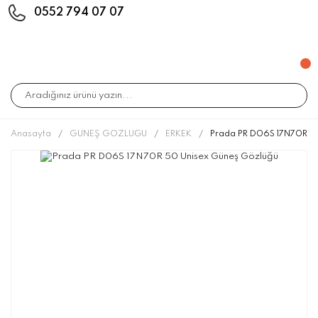
0552 794 07 07
Anasayfa
GÜNEŞ GÖZLÜĞÜ
ERKEK
Prada PR D06S 17N70R 5