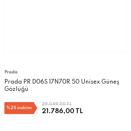
Prada
Prada PR D06S 17N70R 50 Unisex Güneş
Gözlüğü
29.049,00 TL
%25
indirim
21.786,00 TL