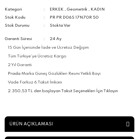
Kategori
ERKEK
,
Geometrik
,
KADIN
Stok Kodu
PR PR D06S 17N70R 50
Stok Durumu
Stokta Var
Garanti Süresi
24 Ay
15 Gün İçerisinde İade ve Ücretsiz Değişim
Tüm Türkiye'ye Ücretsiz Kargo
2 Yıl Garanti
Prada
Marka Güneş Gözlükleri Resmi Yetkili Bayi
Vade Farksız 6 Taksit İmkanı
2.350,53 TL den başlayan Taksit Seçenekleri İçin Tıklayın
ÜRÜN AÇIKLAMASI