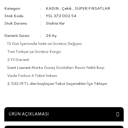
Kategori
KADIN
,
Çekik
,
SÜPER FIRSATLAR
Stok Kodu
YSL 372 002 54
Stok Durumu
Stokta Var
Garanti Süresi
24 Ay
15 Gün İçerisinde İade ve Ücretsiz Değişim
Tüm Türkiye'ye Ücretsiz Kargo
2 Yıl Garanti
Saint Laurent
Marka Güneş Gözlükleri Resmi Yetkili Bayi
Vade Farksız 6 Taksit İmkanı
2.533,19 TL den başlayan Taksit Seçenekleri İçin Tıklayın
ÜRÜN AÇIKLAMASI