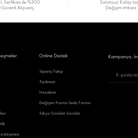
L Serfikası ile %100
Sorunsuz Kolay İa
Güvenli Alışveriş
Değişim imkanı
a Alışveriş Merkezi No:309 D:42, 07170 Kepez/Antalya
Gönder
leşmeler
Online Destek
Kampanya, İnd
Sipariş Takip
Teslimat
uratpaşa/Antalya
Hesabım
Değişim Formu İade Formu
ları
Sıkça Sorulan Sorular
lik
Sözleşmesi