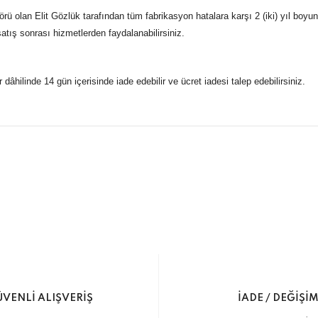
ü olan Elit Gözlük tarafından tüm fabrikasyon hatalara karşı 2 (iki) yıl boyu
 satış sonrası hizmetlerden faydalanabilirsiniz.
r dâhilinde 14 gün içerisinde iade edebilir ve ücret iadesi talep edebilirsiniz.
konularda yetersiz gördüğünüz noktaları öneri formunu kullanarak taraf
 gönderdiğimiz siparişleriniz mağazalarımızdan %100 orijinal sertif
Bu ürüne ilk yorumu siz yapın!
Yorum Yaz
5 07170 Kepez/Antalya
VENLİ ALIŞVERİŞ
İADE / DEĞİŞİ