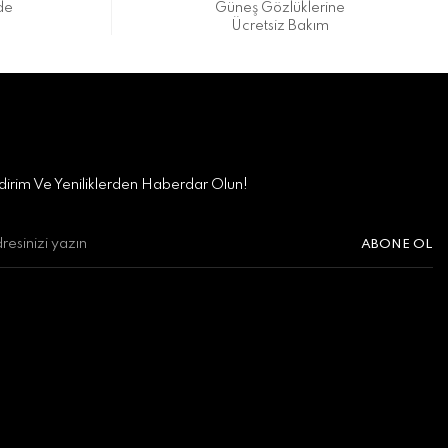
de
Güneş Gözlüklerine
Ücretsiz Bakım
irim Ve Yeniliklerden Haberdar Olun!
ABONE OL