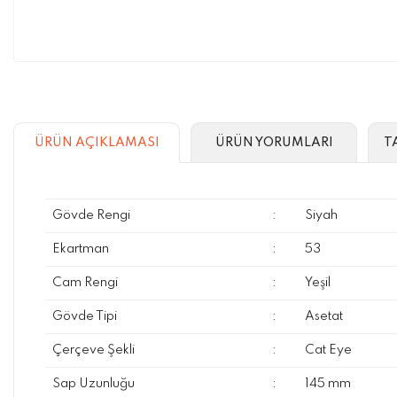
ÜRÜN AÇIKLAMASI
ÜRÜN YORUMLARI
T
Gövde Rengi
:
Siyah
Ekartman
:
53
Cam Rengi
:
Yeşil
Gövde Tipi
:
Asetat
Çerçeve Şekli
:
Cat Eye
Sap Uzunluğu
:
145 mm