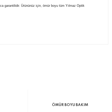
nca garantilidir. Ürününüz için, ömür boyu tüm Yılmaz Optik
ımıza iletebilirsiniz.
ikasıyla kargoya verilmektedir.
M
ÖMÜR BOYU BAKIM