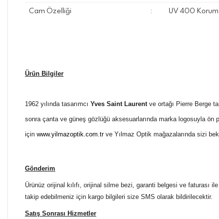
Cam Özelliği
:
UV 400 Koruma
Ürün Bilgiler
1962 yılında tasarımcı
Yves Saint Laurent
ve ortağı Pierre Berge
ta
sonra çanta ve güneş gözlüğü aksesuarlarında marka logosuyla ön plan
için
www.yilmazoptik.com.tr
ve Yılmaz Optik mağazalarında sizi bekl
Gönderim
Ürünüz orijinal kılıfı, orijinal silme bezi, garanti belgesi ve faturası
takip edebilmeniz için kargo bilgileri size SMS olarak bildirilecektir.
Satış Sonrası Hizmetler