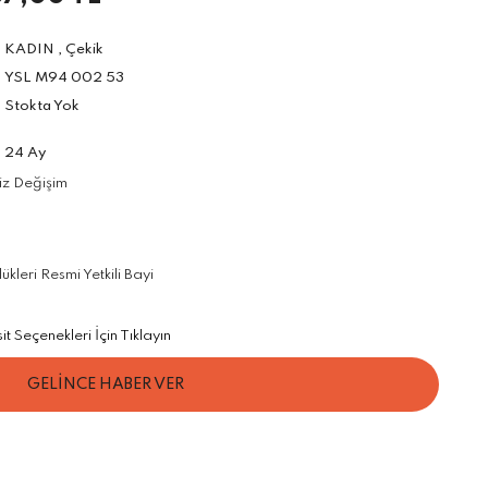
KADIN
,
Çekik
YSL M94 002 53
Stokta Yok
24 Ay
iz Değişim
leri Resmi Yetkili Bayi
 Seçenekleri İçin Tıklayın
GELİNCE HABER VER