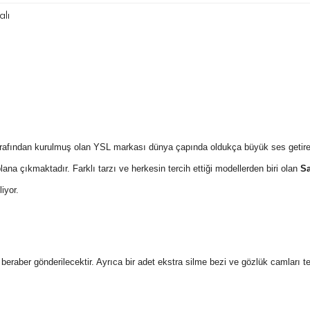
lı
rafından kurulmuş olan YSL markası dünya çapında oldukça büyük ses getiren 
a çıkmaktadır. Farklı tarzı ve herkesin tercih ettiği modellerden biri olan
Sa
iyor.
 ile beraber gönderilecektir. Ayrıca bir adet ekstra silme bezi ve gözlük camları 