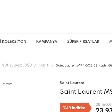
İ KOLEKSİYON
KAMPANYA
SÜPER FIRSATLAR
M
GÜNEŞ GÖZLÜĞÜ
KADIN
Saint Laurent M94 002 53 Kadın G
Saint Laurent
Saint Laurent 
28.160,0
%15
indirim
23.9