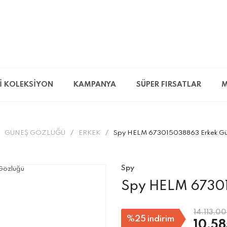
İ KOLEKSİYON
KAMPANYA
SÜPER FIRSATLAR
M
GÜNEŞ GÖZLÜĞÜ
ERKEK
Spy HELM 673015038863 Erkek Gü
Spy
Spy HELM 67301
14.113,00
%25
indirim
10.58