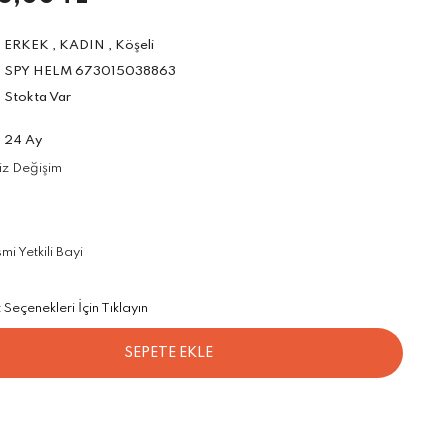
ERKEK
,
KADIN
,
Köşeli
SPY HELM 673015038863
Stokta Var
24 Ay
iz Değişim
i Yetkili Bayi
Seçenekleri İçin Tıklayın
SEPETE EKLE