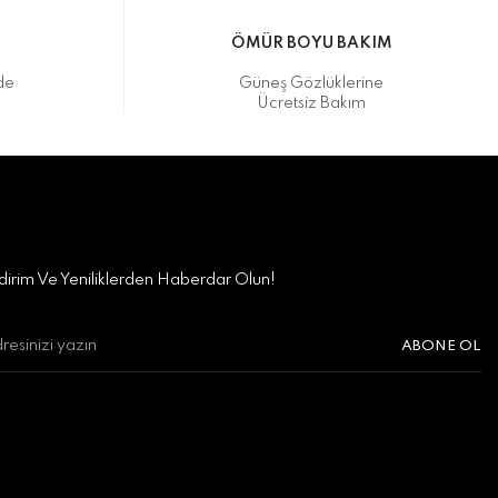
M
ÖMÜR BOYU BAKIM
de
Güneş Gözlüklerine
Ücretsiz Bakım
irim Ve Yeniliklerden Haberdar Olun!
ABONE OL