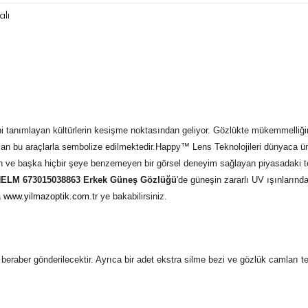
lı
i tanımlayan kültürlerin kesişme noktasından geliyor.
Gözlükte mükemmelliğin t
lan bu araçlarla sembolize edilmektedir.
Happy™ Lens Teknolojileri dünyaca ünl
an ve başka hiçbir şeye benzemeyen bir görsel deneyim sağlayan piyasadaki tek
ELM 673015038863 Erkek Güneş Gözlüğü
'de güneşin zararlı UV ışınların
a
www.yilmazoptik.com.tr
ye bakabilirsiniz.
 ile beraber gönderilecektir. Ayrıca bir adet ekstra silme bezi ve gözlük camları 