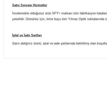
Satış Sonrası Hizmetler
İncelemekte olduğunuz ürün SPY+ markası tüm fabrikasyon hatalara ka
yeterlidir. Ürününüz için, ömür boyu tüm Yılmaz Optik noktalarında ücr
İptal ve İade Şartları
Satın aldığınız ürünü, iptal ve iade şartlarında belirtilmiş olan koşulla
Bu ürünün fiyat bilgisi, resim, ürün açıklamalarında ve diğer 
Tüm Mağazalarımız Antalya'dadır. Türkiye'nin dört bir yanına
Görüş ve önerileriniz için teşekkür ederiz.
ŞUBELERİMİZE KOLAYCA ULAŞIN
Ürün resmi kalitesiz, bozuk veya görüntülenemiyor.
Yılmaz Optik Agora AVM
Ürün açıklamasında eksik bilgiler bulunuyor.
Altınova Sinan Mahallesi Çağdaş Sokak Agora AVM No:
0 553 698 70 37
Ürün bilgilerinde hatalar bulunuyor.