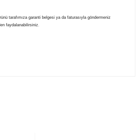
rünü tarafımıza garanti belgesi ya da faturasıyla göndermeniz
en faydalanabilirsiniz.
ımıza iletebilirsiniz.
ikasıyla kargoya verilmektedir.