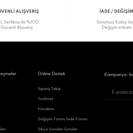
VENLİ ALIŞVERİŞ
İADE / DEĞİŞİ
L Serfikası ile %100
Sorunsuz Kolay İa
Güvenli Alışveriş
Değişim imkanı
a Alışveriş Merkezi No:309 D:42, 07170 Kepez/Antalya
Gönder
leşmeler
Online Destek
Kampanya, İnd
Sipariş Takip
Teslimat
uratpaşa/Antalya
Hesabım
Değişim Formu İade Formu
ları
Sıkça Sorulan Sorular