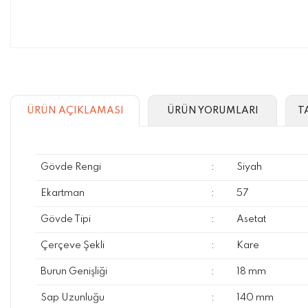
ÜRÜN AÇIKLAMASI
ÜRÜN YORUMLARI
T
Gövde Rengi
:
Siyah
Ekartman
:
57
Gövde Tipi
:
Asetat
Çerçeve Şekli
:
Kare
Burun Genişliği
:
18 mm
Sap Uzunluğu
:
140 mm