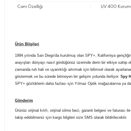
Cam Özelliği
:
UV 400 Koruma
Ürün Bilgileri
1994 yılında San Diego'da kurulmuş olan SPY+, Kaliforniya gençliğin
arayışları dünyayı nasıl gördüğünüz üzerinde derin bir etkiye sahip o
zamanda ruh hali ve uyanıklığı artırmak için bilimsel olarak ayarlan
göstermek ve bu sürede bitmeyen bir gelişim yolunda ilerliyor.
Spy H
SPY+ gözlüklerin daha fazlası için Yılmaz Optik mağazalarına ya d
Gönderim
Ürünüz orijinal kılıfı, orijinal silme bezi, garanti belgesi ve faturası
takip edebilmeniz için kargo bilgileri size SMS olarak bildirilecektir.