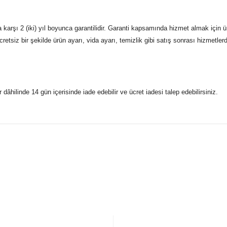
rşı 2 (iki) yıl boyunca garantilidir. Garanti kapsamında hizmet almak için ü
etsiz bir şekilde ürün ayarı, vida ayarı, temizlik gibi satış sonrası hizmetlerd
r dâhilinde 14 gün içerisinde iade edebilir ve ücret iadesi talep edebilirsiniz.
konularda yetersiz gördüğünüz noktaları öneri formunu kullanarak taraf
 gönderdiğimiz siparişleriniz mağazalarımızdan %100 orijinal sertif
Bu ürüne ilk yorumu siz yapın!
Yorum Yaz
5 07170 Kepez/Antalya