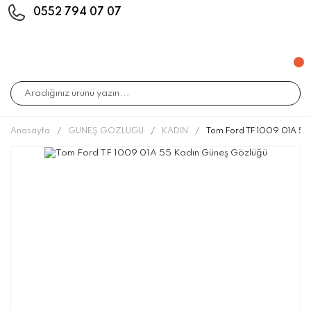
0552 794 07 07
Anasayfa
GÜNEŞ GÖZLÜĞÜ
KADIN
Tom Ford TF 1009 01A 55