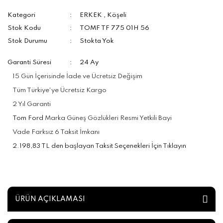
Kategori
ERKEK
,
Köşeli
Stok Kodu
TOMF TF 775 01H 56
Stok Durumu
Stokta Yok
Garanti Süresi
24 Ay
15 Gün İçerisinde İade ve Ücretsiz Değişim
Tüm Türkiye'ye Ücretsiz Kargo
2 Yıl Garanti
Tom Ford
Marka Güneş Gözlükleri Resmi Yetkili Bayi
Vade Farksız 6 Taksit İmkanı
2.198,83 TL den başlayan Taksit Seçenekleri İçin Tıklayın
ÜRÜN AÇIKLAMASI