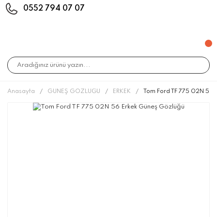
0552 794 07 07
Anasayfa
GÜNEŞ GÖZLÜĞÜ
ERKEK
Tom Ford TF 775 02N 56 