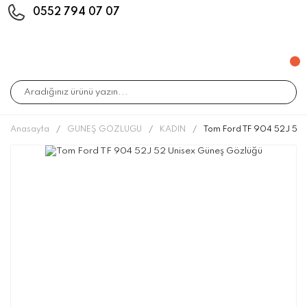
0552 794 07 07
Anasayfa
GÜNEŞ GÖZLÜĞÜ
KADIN
Tom Ford TF 904 52J 52 