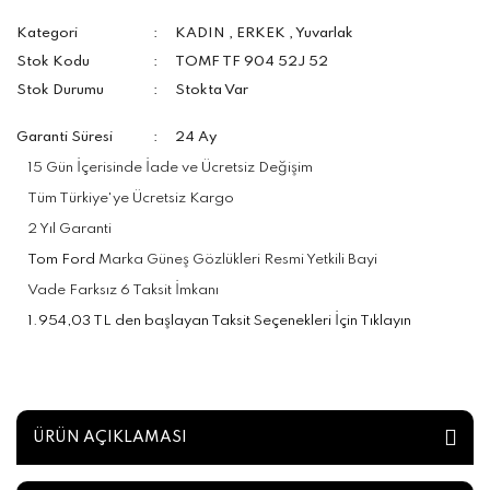
Kategori
KADIN
,
ERKEK
,
Yuvarlak
Stok Kodu
TOMF TF 904 52J 52
Stok Durumu
Stokta Var
Garanti Süresi
24 Ay
15 Gün İçerisinde İade ve Ücretsiz Değişim
Tüm Türkiye'ye Ücretsiz Kargo
2 Yıl Garanti
Tom Ford
Marka Güneş Gözlükleri Resmi Yetkili Bayi
Vade Farksız 6 Taksit İmkanı
1.954,03 TL den başlayan Taksit Seçenekleri İçin Tıklayın
ÜRÜN AÇIKLAMASI