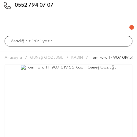
0552 794 07 07
Anasayfa
GÜNEŞ GÖZLÜĞÜ
KADIN
Tom Ford TF 907 01V 55 