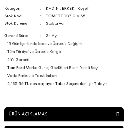
Kategori
KADIN
,
ERKEK
,
Köşeli
Stok Kodu
TOMF TF 907 01V 55
Stok Durumu
Stokta Var
Garanti Süresi
24 Ay
15 Gün İçerisinde İade ve Ücretsiz Değişim
Tüm Türkiye'ye Ücretsiz Kargo
2 Yıl Garanti
Tom Ford
Marka Güneş Gözlükleri Resmi Yetkili Bayi
Vade Farksız 6 Taksit İmkanı
2.185,56 TL den başlayan Taksit Seçenekleri İçin Tıklayın
ÜRÜN AÇIKLAMASI