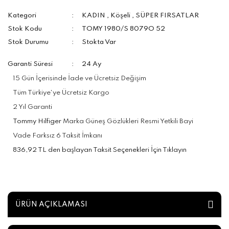
Kategori
KADIN
,
Köşeli
,
SÜPER FIRSATLAR
Stok Kodu
TOMY 1980/S 8079O 52
Stok Durumu
Stokta Var
Garanti Süresi
24 Ay
15 Gün İçerisinde İade ve Ücretsiz Değişim
Tüm Türkiye'ye Ücretsiz Kargo
2 Yıl Garanti
Tommy Hilfiger
Marka Güneş Gözlükleri Resmi Yetkili Bayi
Vade Farksız 6 Taksit İmkanı
836,92 TL den başlayan Taksit Seçenekleri İçin Tıklayın
ÜRÜN AÇIKLAMASI