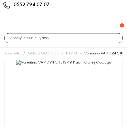
0552 794 07 07
Anasayfa
GÜNEŞ GÖZLÜĞÜ
KADIN
Valentino VA 4094 51181