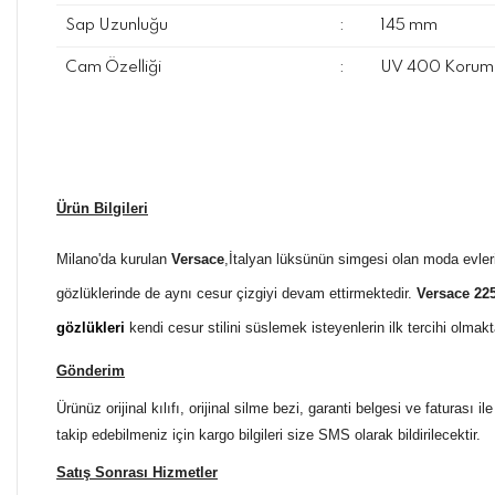
Sap Uzunluğu
:
145 mm
Cam Özelliği
:
UV 400 Koruma
Ürün Bilgileri
Milano'da kurulan
Versace
,İtalyan lüksünün simgesi olan moda evler
gözlüklerinde de aynı cesur çizgiyi devam ettirmektedir.
Versace 22
gözlükleri
kendi cesur stilini süslemek isteyenlerin ilk tercihi olma
Gönderim
Ürünüz orijinal kılıfı, orijinal silme bezi, garanti belgesi ve faturası
takip edebilmeniz için kargo bilgileri size SMS olarak bildirilecektir.
Satış Sonrası Hizmetler