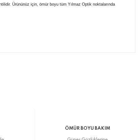
ntilidir. Ürününüz için, ömür boyu tüm Yılmaz Optik noktalarında
ımıza iletebilirsiniz.
ikasıyla kargoya verilmektedir.
M
ÖMÜR BOYU BAKIM
de
Güneş Gözlüklerine