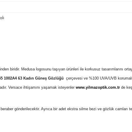
lı
inden biridir. Medusa logosunu taşıyan ürünleri ile korkusuz tasarımlarını o
55 1002A4 63 Kadın Güneş Gözlüğü
çerçevesi ve %100 UVA/UVB korumalı ca
ktadır. Versace ihtişamını yaşamak isteyenler
www.yilmazoptik.com.tr
de keş
 ile beraber gönderilecektir. Ayrıca bir adet ekstra silme bezi ve gözlük camları 