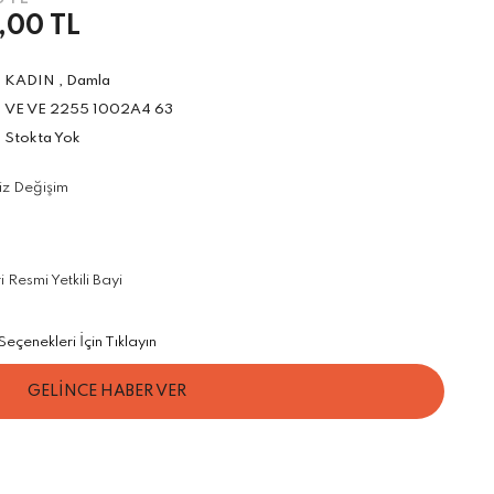
,00 TL
KADIN
,
Damla
VE VE 2255 1002A4 63
Stokta Yok
iz Değişim
Resmi Yetkili Bayi
çenekleri İçin Tıklayın
GELİNCE HABER VER