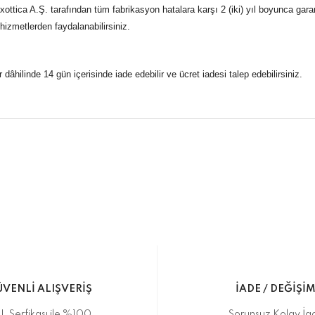
ttica A.Ş. tarafından tüm fabrikasyon hatalara karşı 2 (iki) yıl boyunca gara
 hizmetlerden faydalanabilirsiniz.
r dâhilinde 14 gün içerisinde iade edebilir ve ücret iadesi talep edebilirsiniz.
konularda yetersiz gördüğünüz noktaları öneri formunu kullanarak taraf
 gönderdiğimiz siparişleriniz mağazalarımızdan %100 orijinal sertif
Bu ürüne ilk yorumu siz yapın!
Yorum Yaz
5 07170 Kepez/Antalya
VENLİ ALIŞVERİŞ
İADE / DEĞİŞİ
L Serfikası ile %100
Sorunsuz Kolay İa