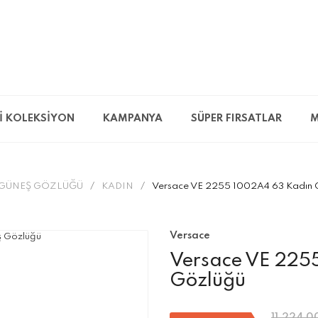
İ KOLEKSİYON
KAMPANYA
SÜPER FIRSATLAR
M
GÜNEŞ GÖZLÜĞÜ
KADIN
Versace VE 2255 1002A4 63 Kadın 
Versace
Versace VE 225
Gözlüğü
11.224,0