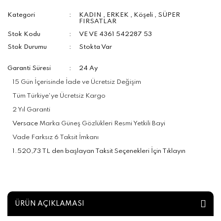
Kategori
KADIN
,
ERKEK
,
Köşeli
,
SÜPER
FIRSATLAR
Stok Kodu
VE VE 4361 542287 53
Stok Durumu
Stokta Var
Garanti Süresi
24 Ay
15 Gün İçerisinde İade ve Ücretsiz Değişim
Tüm Türkiye'ye Ücretsiz Kargo
2 Yıl Garanti
Versace
Marka Güneş Gözlükleri Resmi Yetkili Bayi
Vade Farksız 6 Taksit İmkanı
1.520,73 TL den başlayan Taksit Seçenekleri İçin Tıklayın
ÜRÜN AÇIKLAMASI