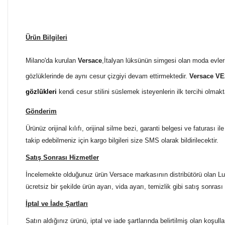
Ürün Bilgileri
Milano'da kurulan
Versace
,İtalyan lüksünün simgesi olan moda evler
gözlüklerinde de aynı cesur çizgiyi devam ettirmektedir.
Versace VE
gözlükleri
kendi cesur stilini süslemek isteyenlerin ilk tercihi olma
Gönderim
Ürünüz orijinal kılıfı, orijinal silme bezi, garanti belgesi ve faturası
takip edebilmeniz için kargo bilgileri size SMS olarak bildirilecektir.
Satış Sonrası Hizmetler
İncelemekte olduğunuz ürün Versace markasının distribütörü olan Luxo
ücretsiz bir şekilde ürün ayarı, vida ayarı, temizlik gibi satış sonrası
İptal ve İade Şartları
Satın aldığınız ürünü, iptal ve iade şartlarında belirtilmiş olan koşulla