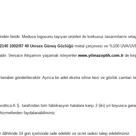
inden biridir. Medusa logosunu taşıyan ürünleri ile korkusuz tasarımlarını o
2140 1002/87 40 Unisex Güneş Gözlüğü
metal çerçevesi ve %100 UVA/UVB k
ktadır. Versace ihtişamını yaşamak isteyenler
www.yilmazoptik.com.tr
de keş
 ile beraber gönderilecektir. Ayrıca bir adet ekstra silme bezi ve gözlük camları 
ttica A.Ş. tarafından tüm fabrikasyon hatalara karşı 2 (iki) yıl boyunca gara
 hizmetlerden faydalanabilirsiniz.
r dâhilinde 14 gün içerisinde iade edebilir ve ücret iadesi talep edebilirsiniz.