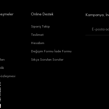
Gönder
leşmeler
Online Destek
Kampanya, İnd
Sipariş Takip
Teslimat
uratpaşa/Antalya
Hesabım
Değişim Formu İade Formu
ları
Sıkça Sorulan Sorular
lik
Sözleşmesi
alya