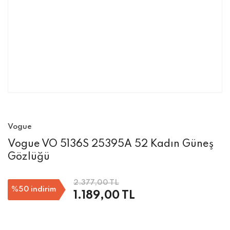
Vogue
Vogue VO 5136S 25395A 52 Kadın Güneş
Gözlüğü
2.377,00 TL
%50
indirim
1.189,00 TL