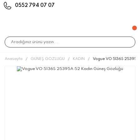
0552 794 07 07
Anasayfa
GÜNEŞ GÖZLÜĞÜ
KADIN
Vogue VO 5136S 25395A 