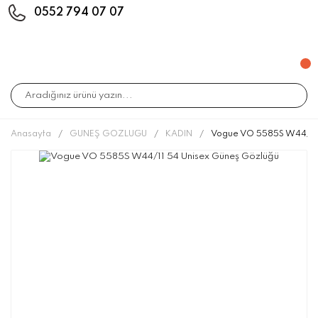
0552 794 07 07
Anasayfa
GÜNEŞ GÖZLÜĞÜ
KADIN
Vogue VO 5585S W44/11 