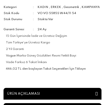
Kategori
KADIN
,
ERKEK
,
Geometrik
,
KAMPANYA
Stok Kodu
VO VO 5585S W44/11 54
Stok Durumu
Stokta Var
Garanti Süresi
24 Ay
15 Gün İçerisinde İade ve Ücretsiz Değişim
Tüm Türkiye'ye Ücretsiz Kargo
2 Yıl Garanti
Vogue
Marka Güneş Gözlükleri Resmi Yetkili Bayi
Vade Farksız 6 Taksit İmkanı
446,02 TL den başlayan Taksit Seçenekleri İçin Tıklayın
ÜRÜN AÇIKLAMASI