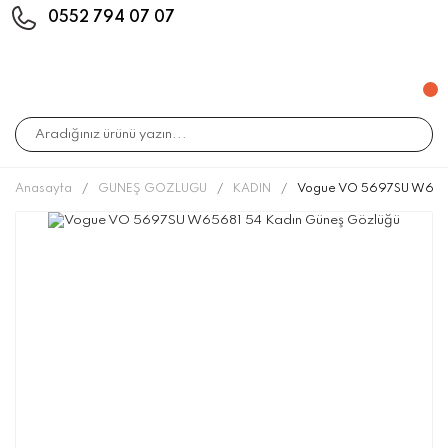
0552 794 07 07
Anasayfa
GÜNEŞ GÖZLÜĞÜ
KADIN
Vogue VO 5697SU W6568