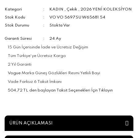
Kategori
KADIN
,
Çekik
,
2026 YENİ KOLEKSİYON
Stok Kodu
VO VO 5697SU W65681 54
Stok Durumu
Stokta Var
Garanti Süresi
24 Ay
15 Gün İçerisinde İade ve Ücretsiz Değişim
Tüm Türkiye'ye Ücretsiz Kargo
2 Yıl Garanti
Vogue
Marka Güneş Gözlükleri Resmi Yetkili Bayi
Vade Farksız 6 Taksit İmkanı
504,72 TL den başlayan Taksit Seçenekleri İçin Tıklayın
ÜRÜN AÇIKLAMASI