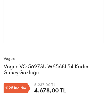
Vogue
Vogue VO 5697SU W65681 54 Kadın
Güneş Gözlüğü
6.237,00 TL
%25
indirim
4.678,00 TL