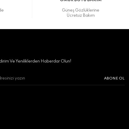
M
ÖMÜR BOYU BAKIM
de
Güneş Gözlüklerine
Ücretsiz Bakım
irim Ve Yeniliklerden Haberdar Olun!
ABONE OL