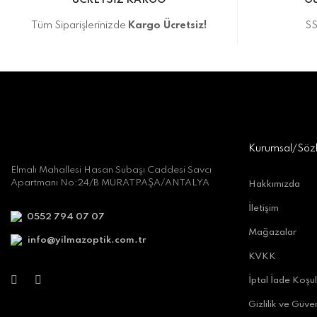
ÜCRETSİZ KARGO
GÜ
Tüm Siparişlerinizde
Kargo Ücretsiz!
SS
Kurumsal/Söz
Elmalı Mahallesi Hasan Subaşı Caddesi Savcı
Apartmanı No:24/B MURATPAŞA/ANTALYA
Hakkımızda
İletişim
0552 794 07 07
Mağazalar
info@yilmazoptik.com.tr
KVKK
İptal İade Koşul
Gizlilik ve Güven