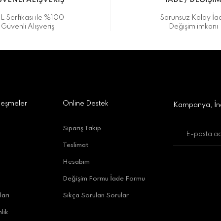
VENLİ ALIŞVERİŞ
İADE / DEĞİŞİ
L Serfikası ile %100
Sorunsuz Kolay İa
Güvenli Alışveriş
Değişim imkanı
leşmeler
Online Destek
Kampanya, İnd
Sipariş Takip
Teslimat
Hesabım
Değişim Formu İade Formu
ları
Sıkça Sorulan Sorular
lik