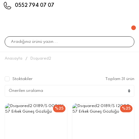
0552 794 07 07
Anasayfa
Dsquared2
Stoktakiler
Toplam 31 ürün
%25
%25