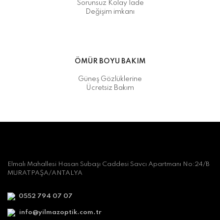
Sorunsuz Kolay İade
Değişim imkanı
ÖMÜR BOYU BAKIM
Güneş Gözlüklerine
Ücretsiz Bakım
Elmalı Mahallesi Hasan Subaşı Caddesi Savcı Apartmanı No:24/B
MURATPAŞA/ANTALYA
0552 794 07 07
info@yilmazoptik.com.tr