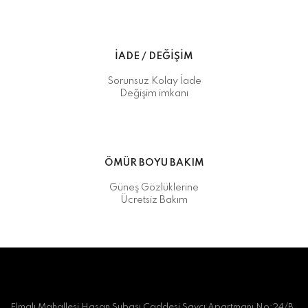
İADE / DEĞİŞİM
Sorunsuz Kolay İade
Değişim imkanı
ÖMÜR BOYU BAKIM
Güneş Gözlüklerine
Ücretsiz Bakım
Elmalı Mahallesi Hasan Subaşı Caddesi Savcı Apartmanı No:24/B