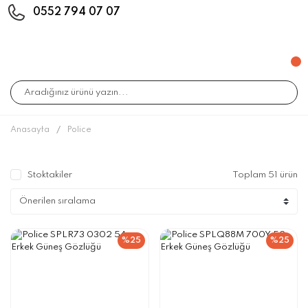
0552 794 07 07
Anasayfa
Police
Stoktakiler
Toplam 51 ürün
%25
%25