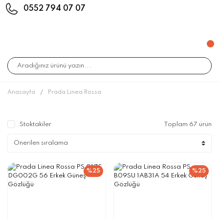
0552 794 07 07
Anasayfa
Prada Linea Rossa
Stoktakiler
Toplam 67 ürün
%25
%25