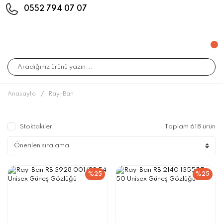
0552 794 07 07
Anasayfa
Ray-Ban
Stoktakiler
Toplam 618 ürün
%25
%25