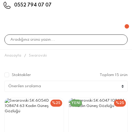
0552 794 07 07
Anasayfa
Swarovski
Stoktakiler
Toplam 15 ürün
%25
YENİ
%25