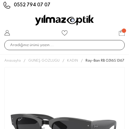
0552 794 07 07
Anasayfa
GÜNEŞ GÖZLÜĞÜ
KADIN
Ray-Ban RB 0316S 136748