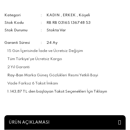
Kategori
KADIN
,
ERKEK
,
Köşeli
Stok Kodu
RB RB 0316S 136748 53
Stok Durumu
Stokta Var
Garanti Süresi
24 Ay
15 Gün İçerisinde İade ve Ücretsiz Değişim
Tüm Türkiye'ye Ücretsiz Kargo
2 Yıl Garanti
Ray-Ban
Marka Güneş Gözlükleri Resmi Yetkili Bayi
Vade Farksız 6 Taksit İmkanı
1.143,87 TL den başlayan Taksit Seçenekleri İçin Tıklayın
ÜRÜN AÇIKLAMASI