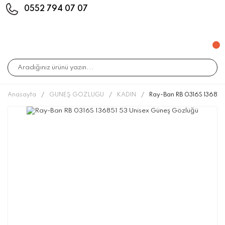
0552 794 07 07
Anasayfa
GÜNEŞ GÖZLÜĞÜ
KADIN
Ray-Ban RB 0316S 136851