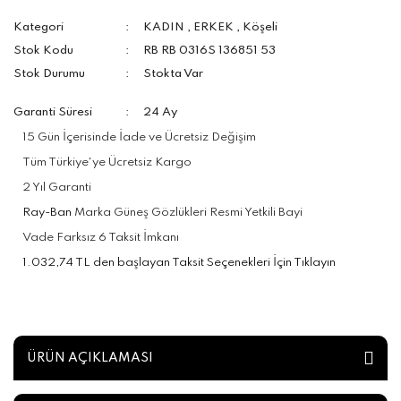
Kategori
KADIN
,
ERKEK
,
Köşeli
Stok Kodu
RB RB 0316S 136851 53
Stok Durumu
Stokta Var
Garanti Süresi
24 Ay
15 Gün İçerisinde İade ve Ücretsiz Değişim
Tüm Türkiye'ye Ücretsiz Kargo
2 Yıl Garanti
Ray-Ban
Marka Güneş Gözlükleri Resmi Yetkili Bayi
Vade Farksız 6 Taksit İmkanı
1.032,74 TL den başlayan Taksit Seçenekleri İçin Tıklayın
ÜRÜN AÇIKLAMASI