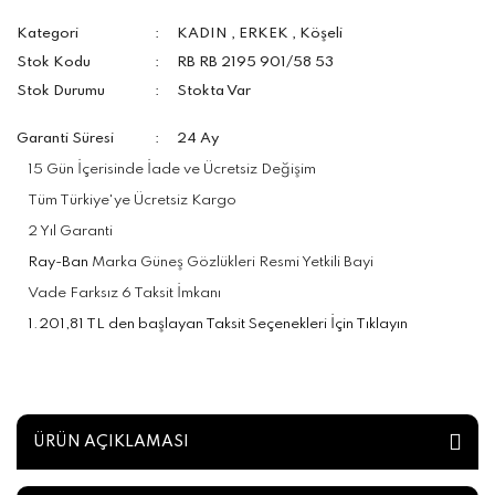
Kategori
KADIN
,
ERKEK
,
Köşeli
Stok Kodu
RB RB 2195 901/58 53
Stok Durumu
Stokta Var
Garanti Süresi
24 Ay
15 Gün İçerisinde İade ve Ücretsiz Değişim
Tüm Türkiye'ye Ücretsiz Kargo
2 Yıl Garanti
Ray-Ban
Marka Güneş Gözlükleri Resmi Yetkili Bayi
Vade Farksız 6 Taksit İmkanı
1.201,81 TL den başlayan Taksit Seçenekleri İçin Tıklayın
ÜRÜN AÇIKLAMASI