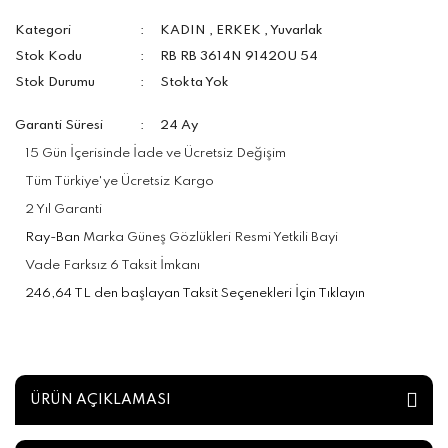
Kategori
KADIN
,
ERKEK
,
Yuvarlak
Stok Kodu
RB RB 3614N 91420U 54
Stok Durumu
Stokta Yok
Garanti Süresi
24 Ay
15 Gün İçerisinde İade ve Ücretsiz Değişim
Tüm Türkiye'ye Ücretsiz Kargo
2 Yıl Garanti
Ray-Ban
Marka Güneş Gözlükleri Resmi Yetkili Bayi
Vade Farksız 6 Taksit İmkanı
246,64 TL den başlayan Taksit Seçenekleri İçin Tıklayın
ÜRÜN AÇIKLAMASI