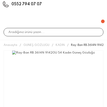
0552 794 07 07
Anasayfa
GÜNEŞ GÖZLÜĞÜ
KADIN
Ray-Ban RB 3614N 91420