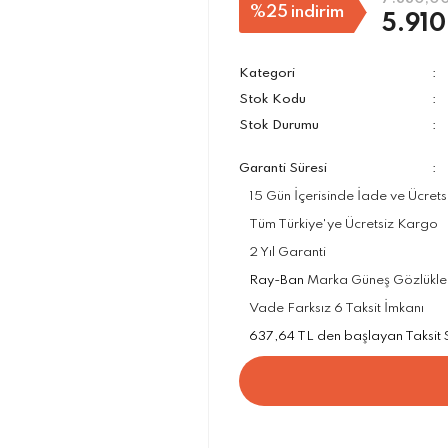
%25
indirim
5.910
Kategori
Stok Kodu
Stok Durumu
Garanti Süresi
15 Gün İçerisinde İade ve Ücrets
Tüm Türkiye'ye Ücretsiz Kargo
2 Yıl Garanti
Ray-Ban
Marka Güneş Gözlükleri
Vade Farksız 6 Taksit İmkanı
637,64 TL den başlayan Taksit Se