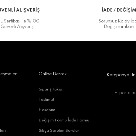
VENLİ ALIŞVERİŞ
İADE / DEĞİŞİ
L Serfikası ile %100
Sorunsuz Kolay İa
Güvenli Alışveriş
Değişim imkanı
a Alışveriş Merkezi No:309 D:42, 07170 Kepez/Antalya
Gönder
leşmeler
Online Destek
Kampanya, İnd
Sipariş Takip
Teslimat
uratpaşa/Antalya
Hesabım
Değişim Formu İade Formu
ları
Sıkça Sorulan Sorular