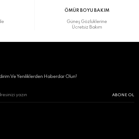
M
ÖMÜR BOYU BAKIM
de
Güneş Gözlüklerine
Ücretsiz Bakım
irim Ve Yeniliklerden Haberdar Olun!
ABONE OL