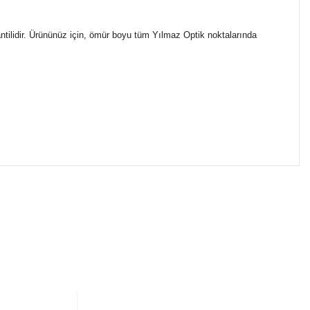
ntilidir. Ürününüz için, ömür boyu tüm Yılmaz Optik noktalarında
ımıza iletebilirsiniz.
ikasıyla kargoya verilmektedir.