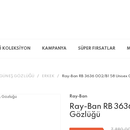
İ KOLEKSİYON
KAMPANYA
SÜPER FIRSATLAR
M
GÜNEŞ GÖZLÜĞÜ
ERKEK
Ray-Ban RB 3636 002/B1 58 Unisex 
Ray-Ban
Ray-Ban RB 363
Gözlüğü
7.880,00