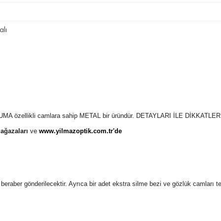
lı
A özellikli camlara sahip METAL bir
üründür.
DETAYLARI İLE DİKKATLE
ağazaları
ve
www.yilmazoptik.com.tr'de
 ile beraber gönderilecektir. Ayrıca bir adet ekstra silme bezi ve gözlük camları 