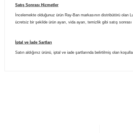
Satış Sonrası Hizmetler
İncelemekte olduğunuz ürün Ray-Ban markasının distribütörü olan Luxo
ücretsiz bir şekilde ürün ayarı, vida ayarı, temizlik gibi satış sonrası
İptal ve İade Şartları
Satın aldığınız ürünü, iptal ve iade şartlarında belirtilmiş olan koşulla
Bu ürünün fiyat bilgisi, resim, ürün açıklamalarında ve diğer 
Tüm Mağazalarımız Antalya'dadır. Türkiye'nin dört bir yanına
Görüş ve önerileriniz için teşekkür ederiz.
ŞUBELERİMİZE KOLAYCA ULAŞIN
Ürün resmi kalitesiz, bozuk veya görüntülenemiyor.
Yılmaz Optik Agora AVM
Ürün açıklamasında eksik bilgiler bulunuyor.
Altınova Sinan Mahallesi Çağdaş Sokak Agora AVM No:
0 553 698 70 37
Ürün bilgilerinde hatalar bulunuyor.