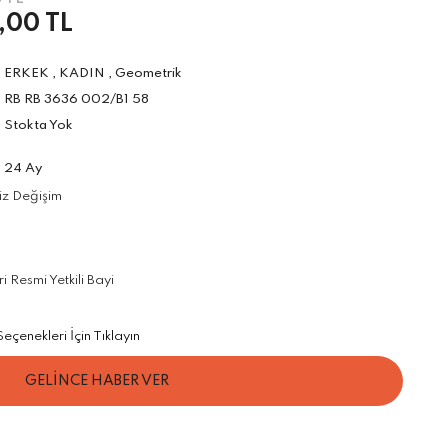
,00 TL
ERKEK
,
KADIN
,
Geometrik
RB RB 3636 002/B1 58
Stokta Yok
24 Ay
iz Değişim
 Resmi Yetkili Bayi
çenekleri İçin Tıklayın
GELİNCE HABER VER