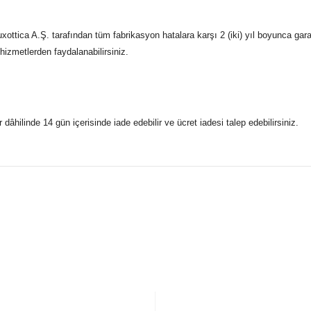
ttica A.Ş. tarafından tüm fabrikasyon hatalara karşı 2 (iki) yıl boyunca gara
 hizmetlerden faydalanabilirsiniz.
r dâhilinde 14 gün içerisinde iade edebilir ve ücret iadesi talep edebilirsiniz.
konularda yetersiz gördüğünüz noktaları öneri formunu kullanarak taraf
 gönderdiğimiz siparişleriniz mağazalarımızdan %100 orijinal sertif
Bu ürüne ilk yorumu siz yapın!
Yorum Yaz
5 07170 Kepez/Antalya