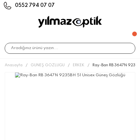
0552 794 07 07
Anasayfa
GÜNEŞ GÖZLÜĞÜ
ERKEK
Ray-Ban RB 3647N 9235B