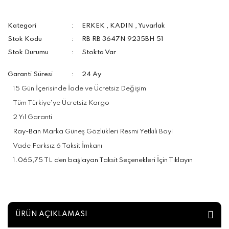
Kategori
ERKEK
,
KADIN
,
Yuvarlak
Stok Kodu
RB RB 3647N 9235BH 51
Stok Durumu
Stokta Var
Garanti Süresi
24 Ay
15 Gün İçerisinde İade ve Ücretsiz Değişim
Tüm Türkiye'ye Ücretsiz Kargo
2 Yıl Garanti
Ray-Ban
Marka Güneş Gözlükleri Resmi Yetkili Bayi
Vade Farksız 6 Taksit İmkanı
1.065,75 TL den başlayan Taksit Seçenekleri İçin Tıklayın
ÜRÜN AÇIKLAMASI