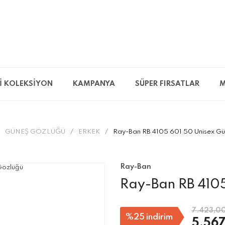
İ KOLEKSİYON
KAMPANYA
SÜPER FIRSATLAR
M
GÜNEŞ GÖZLÜĞÜ
ERKEK
Ray-Ban RB 4105 601 50 Unisex G
Ray-Ban
Ray-Ban RB 4105
7.423,00
%25
indirim
5.567