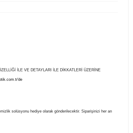
ÖZELLİĞİ İLE VE
DETAYLARI İLE DİKKATLERİ ÜZERİNE
tik.com.tr'de
temizlik solüsyonu hediye olarak gönderilecektir. Siparişinizi her an