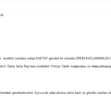
lı
zellikli camlara sahip ASETAT gövdeli bir
üründür.ÜRÜN KATLANABİLİR 
ındırır. Daha fazla Ray-ban modelleri Yılmaz Optik mağazaları ve
www.yilmazop
 ile beraber gönderilecektir. Ayrıca bir adet ekstra silme bezi ve gözlük camları 