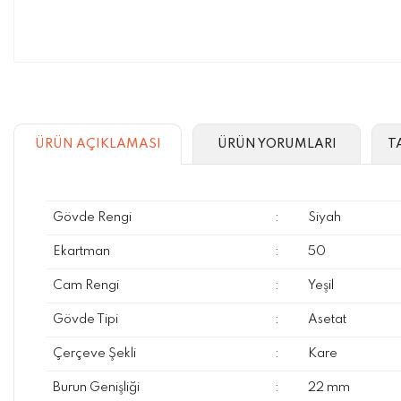
ÜRÜN AÇIKLAMASI
ÜRÜN YORUMLARI
T
Gövde Rengi
:
Siyah
Ekartman
:
50
Cam Rengi
:
Yeşil
Gövde Tipi
:
Asetat
Çerçeve Şekli
:
Kare
Burun Genişliği
:
22 mm