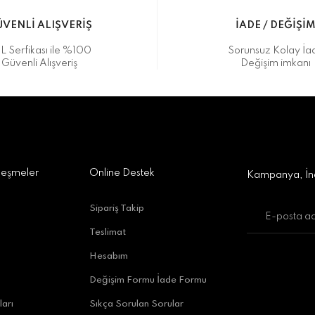
VENLİ ALIŞVERİŞ
İADE / DEĞİŞİ
L Serfikası ile %100
Sorunsuz Kolay İa
Güvenli Alışveriş
Değişim imkanı
a Alışveriş Merkezi No:309 D:42, 07170 Kepez/Antalya
Gönder
leşmeler
Online Destek
Kampanya, İnd
Sipariş Takip
Teslimat
uratpaşa/Antalya
Hesabım
Değişim Formu İade Formu
ları
Sıkça Sorulan Sorular