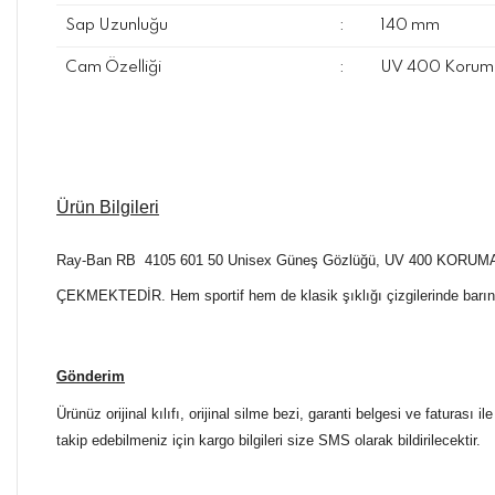
Sap Uzunluğu
:
140 mm
Cam Özelliği
:
UV 400 Koruma
Ürün Bilgileri
Ray-Ban RB 4105 601 50 Unisex Güneş Gözlüğü
, UV 400 KORUMA ö
ÇEKMEKTEDİR. H
em sportif hem de klasik şıklığı çizgilerinde bar
Gönderim
Ürünüz orijinal kılıfı, orijinal silme bezi, garanti belgesi ve faturası
takip edebilmeniz için kargo bilgileri size SMS olarak bildirilecektir.