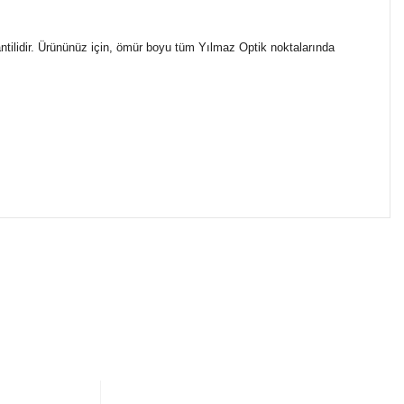
ntilidir. Ürününüz için, ömür boyu tüm Yılmaz Optik noktalarında
ımıza iletebilirsiniz.
ikasıyla kargoya verilmektedir.