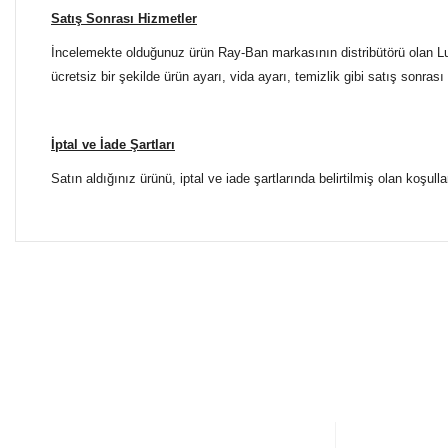
Satış Sonrası Hizmetler
İncelemekte olduğunuz ürün Ray-Ban markasının distribütörü olan Luxo
ücretsiz bir şekilde ürün ayarı, vida ayarı, temizlik gibi satış sonrası
İptal ve İade Şartları
Satın aldığınız ürünü, iptal ve iade şartlarında belirtilmiş olan koşulla
Bu ürünün fiyat bilgisi, resim, ürün açıklamalarında ve diğer 
Tüm Mağazalarımız Antalya'dadır. Türkiye'nin dört bir yanına
Görüş ve önerileriniz için teşekkür ederiz.
ŞUBELERİMİZE KOLAYCA ULAŞIN
Ürün resmi kalitesiz, bozuk veya görüntülenemiyor.
Yılmaz Optik Agora AVM
Ürün açıklamasında eksik bilgiler bulunuyor.
Altınova Sinan Mahallesi Çağdaş Sokak Agora AVM No:
0 553 698 70 37
Ürün bilgilerinde hatalar bulunuyor.