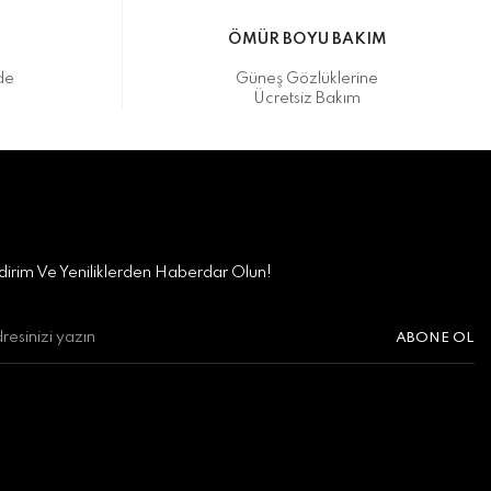
M
ÖMÜR BOYU BAKIM
de
Güneş Gözlüklerine
Ücretsiz Bakım
irim Ve Yeniliklerden Haberdar Olun!
ABONE OL