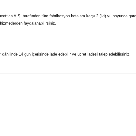
ttica A.Ş. tarafından tüm fabrikasyon hatalara karşı 2 (iki) yıl boyunca gara
 hizmetlerden faydalanabilirsiniz.
r dâhilinde 14 gün içerisinde iade edebilir ve ücret iadesi talep edebilirsiniz.
konularda yetersiz gördüğünüz noktaları öneri formunu kullanarak taraf
 gönderdiğimiz siparişleriniz mağazalarımızdan %100 orijinal sertif
Bu ürüne ilk yorumu siz yapın!
Yorum Yaz
5 07170 Kepez/Antalya