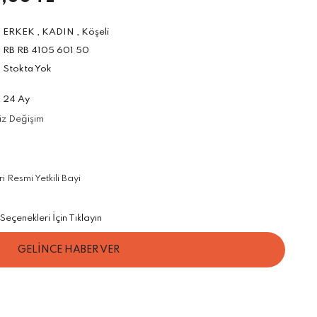
ERKEK
,
KADIN
,
Köşeli
RB RB 4105 601 50
Stokta Yok
24 Ay
iz Değişim
 Resmi Yetkili Bayi
eçenekleri İçin Tıklayın
GELİNCE HABER VER