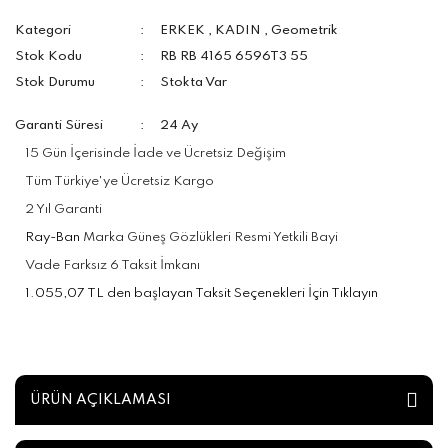
Kategori
ERKEK
,
KADIN
,
Geometrik
Stok Kodu
RB RB 4165 6596T3 55
Stok Durumu
Stokta Var
Garanti Süresi
24 Ay
15 Gün İçerisinde İade ve Ücretsiz Değişim
Tüm Türkiye'ye Ücretsiz Kargo
2 Yıl Garanti
Ray-Ban
Marka Güneş Gözlükleri Resmi Yetkili Bayi
Vade Farksız 6 Taksit İmkanı
1.055,07 TL den başlayan Taksit Seçenekleri İçin Tıklayın
ÜRÜN AÇIKLAMASI