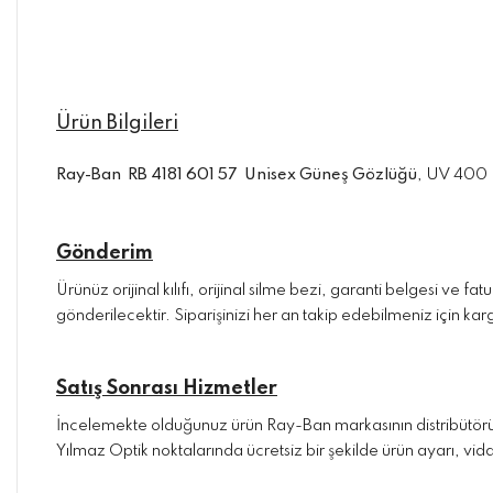
Ürün Bilgileri
Ray-Ban RB 4181 601 57 Unisex Güneş Gözlüğü
, UV 400 
Gönderim
Ürünüz orijinal kılıfı, orijinal silme bezi, garanti belgesi ve 
gönderilecektir. Siparişinizi her an takip edebilmeniz için kargo
Satış Sonrası Hizmetler
İncelemekte olduğunuz ürün Ray-Ban markasının distribütörü o
Yılmaz Optik noktalarında ücretsiz bir şekilde ürün ayarı, vida