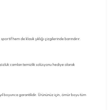
sportif hem de klasik şıklığı çizgilerinde barındırır.
ve gözlük camları temizlik solüsyonu hediye olarak
yıl boyunca garantilidir. Ürününüz için, ömür boyu tüm