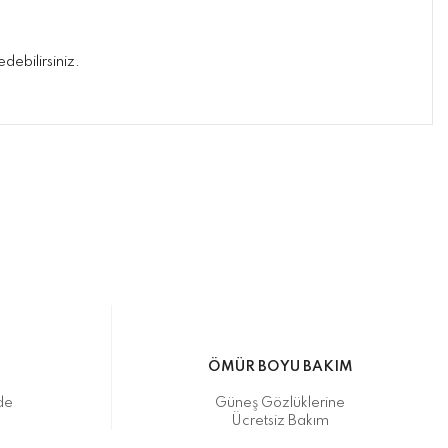
edebilirsiniz.
ımıza iletebilirsiniz.
ikasıyla kargoya verilmektedir.
M
ÖMÜR BOYU BAKIM
de
Güneş Gözlüklerine
Ücretsiz Bakım