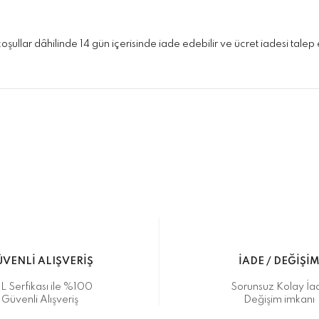
 koşullar dâhilinde 14 gün içerisinde iade edebilir ve ücret iadesi talep 
konularda yetersiz gördüğünüz noktaları öneri formunu kullanarak taraf
 gönderdiğimiz siparişleriniz mağazalarımızdan %100 orijinal sertif
Bu ürüne ilk yorumu siz yapın!
Yorum Yaz
5 07170 Kepez/Antalya
VENLİ ALIŞVERİŞ
İADE / DEĞİŞİ
L Serfikası ile %100
Sorunsuz Kolay İa
Güvenli Alışveriş
Değişim imkanı