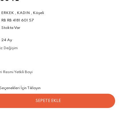
ERKEK
,
KADIN
,
Köşeli
RB RB 4181 601 57
Stokta Var
24 Ay
iz Değişim
 Resmi Yetkili Bayi
çenekleri İçin Tıklayın
SEPETE EKLE