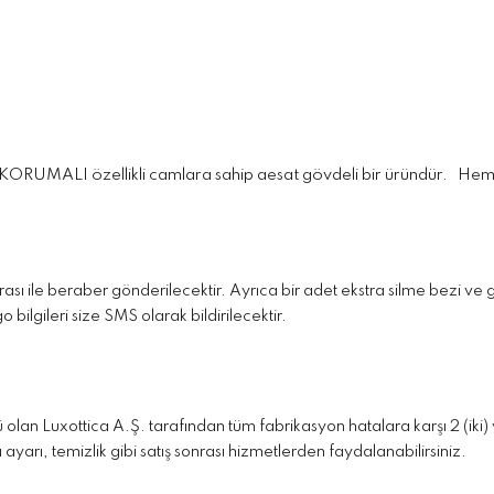
KORUMALI özellikli camlara sahip aesat gövdeli bir üründür. H
em 
faturası ile beraber gönderilecektir. Ayrıca bir adet ekstra silme bezi 
 bilgileri size SMS olarak bildirilecektir.
lan Luxottica A.Ş. tarafından tüm fabrikasyon hatalara karşı 2 (iki) 
 ayarı, temizlik gibi satış sonrası hizmetlerden faydalanabilirsiniz.