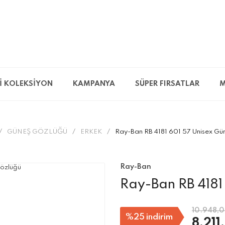
İ KOLEKSİYON
KAMPANYA
SÜPER FIRSATLAR
M
GÜNEŞ GÖZLÜĞÜ
ERKEK
Ray-Ban RB 4181 601 57 Unisex Gü
Ray-Ban
Ray-Ban RB 4181
10.948,0
%25
indirim
8.211