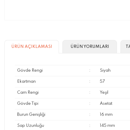
ÜRÜN AÇIKLAMASI
ÜRÜN YORUMLARI
T
Gövde Rengi
:
Siyah
Ekartman
:
57
Cam Rengi
:
Yeşil
Gövde Tipi
:
Asetat
Burun Genişliği
:
16 mm
Sap Uzunluğu
:
145 mm