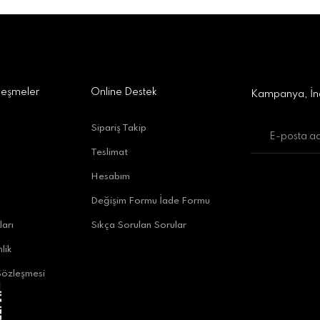
a Alışveriş Merkezi No:309 D:42, 07170 Kepez/Antalya
Gönder
leşmeler
Online Destek
Kampanya, İnd
Sipariş Takip
Teslimat
uratpaşa/Antalya
Hesabım
Değişim Formu İade Formu
ları
Sıkça Sorulan Sorular
lik
Sözleşmesi
alya