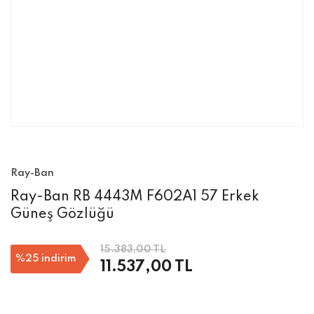
Ray-Ban
Ray-Ban RB 4443M F602A1 57 Erkek
Güneş Gözlüğü
15.383,00 TL
%25
indirim
11.537,00 TL