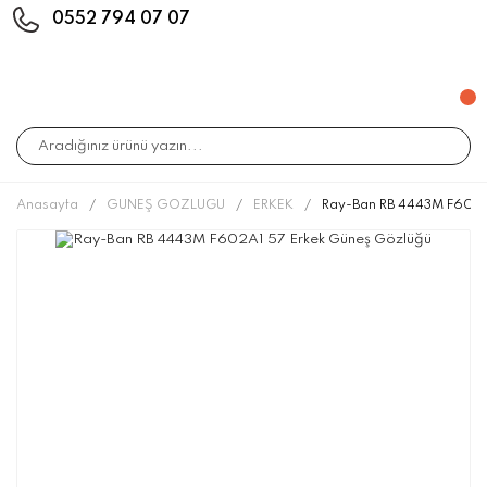
0552 794 07 07
Anasayfa
GÜNEŞ GÖZLÜĞÜ
ERKEK
Ray-Ban RB 4443M F602A