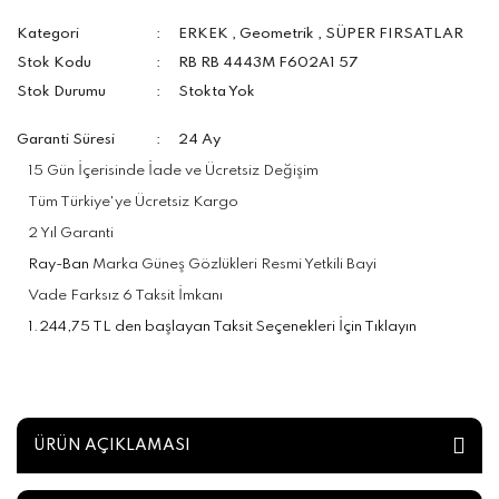
Kategori
ERKEK
,
Geometrik
,
SÜPER FIRSATLAR
Stok Kodu
RB RB 4443M F602A1 57
Stok Durumu
Stokta Yok
Garanti Süresi
24 Ay
15 Gün İçerisinde İade ve Ücretsiz Değişim
Tüm Türkiye'ye Ücretsiz Kargo
2 Yıl Garanti
Ray-Ban
Marka Güneş Gözlükleri Resmi Yetkili Bayi
Vade Farksız 6 Taksit İmkanı
1.244,75 TL den başlayan Taksit Seçenekleri İçin Tıklayın
ÜRÜN AÇIKLAMASI