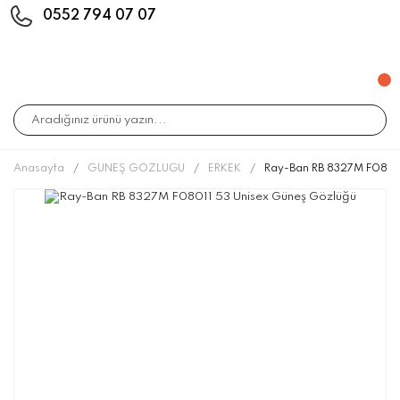
0552 794 07 07
Anasayfa
GÜNEŞ GÖZLÜĞÜ
ERKEK
Ray-Ban RB 8327M F08011