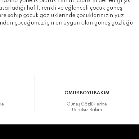
masına yönelik olarak Yılmaz Optik’in derlediği şık,
tasarladığı hafif, renkli ve eğlenceli çocuk güneş
lere sahip çocuk gözlüklerinde çocuklarınızın yüz
rasından çocuğunuz için en uygun olan güneş gözlüğü
M
ÖMÜR BOYU BAKIM
de
Güneş Gözlüklerine
Ücretsiz Bakım