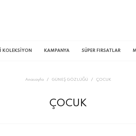
İ KOLEKSİYON
KAMPANYA
SÜPER FIRSATLAR
M
Anasayfa
GÜNEŞ GÖZLÜĞÜ
ÇOCUK
ÇOCUK