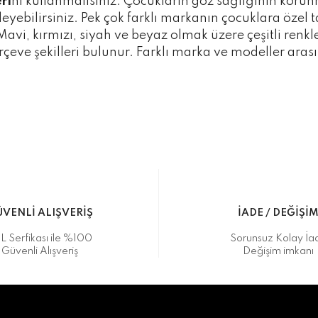
ri
ni kullanmalısınız. Çocukların göz sağlığının korun
leyebilirsiniz. Pek çok farklı markanın çocuklara özel 
Mavi, kırmızı, siyah ve beyaz olmak üzere çeşitli renk
çerçeve şekilleri bulunur. Farklı marka ve modeller a
VENLİ ALIŞVERİŞ
İADE / DEĞİŞİ
L Serfikası ile %100
Sorunsuz Kolay İa
Güvenli Alışveriş
Değişim imkanı