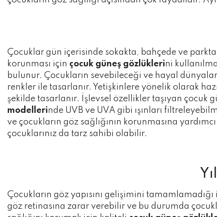
çocukların göz sağılığı açısından çok faydalıdır. Ay
Çocuklar gün içerisinde sokakta, bahçede ve parkta 
korunması için
çocuk güneş gözlükleri
ni kullanılm
bulunur. Çocukların sevebileceği ve hayal dünyala
renkler ile tasarlanır. Yetişkinlere yönelik olarak h
şekilde tasarlanır. İşlevsel özellikler taşıyan çocuk
modelleri
nde UVB ve UVA gibi ışınları filtreleyebil
ve çocukların göz sağlığının korunmasına yardımcı ol
çocuklarınız da tarz sahibi olabilir.
Yı
Çocukların göz yapısını gelişimini tamamlamadığı iç
göz retinasına zarar verebilir ve bu durumda çocuk