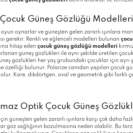
rıca
çocuk güneş gözlükleri
belirli aralıklar ile temizl
Çocuk Güneş Gözlüğü Modelleri
oyun oynarlar ve güneşten gelen zararlı ışınlara maru
ası gerekir. Renkli ve eğlenceli modelleri bulunan
çocu
rına hitap eden
çocuk güneş gözlüğü modelleri
kırmız
azırlanan güneş gözlükleri ile aynı şekilde üretilen ço
 güneş gözlükleri her yaş grubundaki çocuklar için ayrı 
me özelliği bulunur. Polarize camdan yapılan çocuk gün
ur. Kare, dikdörtgen, oval ve geometrik gibi farklı çe
lmaz Optik Çocuk Güneş Gözlükl
in güneşten gelen zararlı ışınlara karşı çok daha fazl
lar göz sağlığının bozulmasına neden olabilir. Bu ta