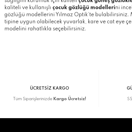
sağlığını korumak için kaliteli
çocuk güneş gözlükle
kaliteli ve kullanışlı
çocuk gözlüğü modelleri
ni ince
gözlüğü modellerini Yılmaz Optik’te bulabilirsiniz. 
tipine uygun olabilecek yuvarlak, kare ve cat eye 
modelini rahatlıkla seçebilirsiniz.
ÜCRETSİZ KARGO
GÜ
Tüm Siparişlerinizde
Kargo Ücretsiz!
SS