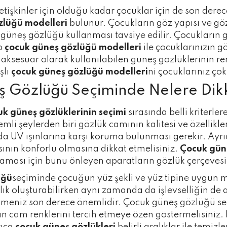
tişkinler için olduğu kadar çocuklar için de son dere
zlüğü modelleri
bulunur. Çocukların göz yapısı ve göz
neş gözlüğü kullanması tavsiye edilir. Çocukların göz
ip
çocuk güneş gözlüğü modelleri
ile çocuklarınızın g
aksesuar olarak kullanılabilen güneş gözlüklerinin re
şlı
çocuk güneş gözlüğü modelleri
ni çocuklarınız ço
 Gözlüğü Seçiminde Nelere Dikk
uk güneş gözlüklerinin seçimi
sırasında belli kriterle
mli şeylerden biri gözlük camının kalitesi ve özellikl
a UV ışınlarına karşı koruma bulunması gerekir. Ayrıc
ının konforlu olmasına dikkat etmelisiniz.
Çocuk gün
maması için bunu önleyen aparatların gözlük çerçeves
üğü
seçiminde çocuğun yüz şekli ve yüz tipine uygun mo
ık oluşturabilirken aynı zamanda da işlevselliğin de 
ih etmeniz son derece önemlidir. Çocuk güneş gözlüğü s
yan cam renklerini tercih etmeye özen göstermelisini