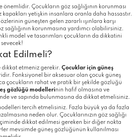
ce önemlidir. Çocukların göz sağlığının korunması
 kapakları yetişkin insanlara oranla daha hassastır.
lerinin güneşten gelen zararlı ışınlara karşı
öz sağlığının korunmasına yardımcı olabilirsiniz.
nkli model ve tasarımları çocukların da dikkatini
k sevecek!
at Edilmeli?
re dikkat etmeniz gerekir.
Çocuklar için güneş
eridir. Fonksiyonel bir aksesuar olan çocuk güneş
a çocukların rahat ve pratik bir şekilde gözlüğü
eş gözlüğü modelleri
nin hafif olmasına ve
inde ve sapında bulunmasına da dikkat etmelisiniz.
delleri tercih etmelisiniz. Fazla büyük ya da fazla
azalmasına neden olur. Çocuklarınızın göz sağlığı
eçiminde dikkat edilmesi gereken bir diğer nokta
z. Her mevsimde güneş gözlüğünün kullanılması