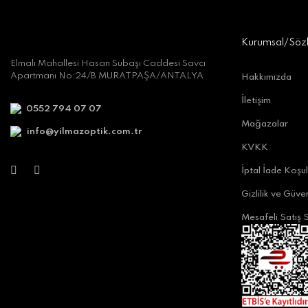
Kurumsal/Söz
Elmalı Mahallesi Hasan Subaşı Caddesi Savcı
Apartmanı No:24/B MURATPAŞA/ANTALYA
Hakkımızda
İletişim
0552 794 07 07
Mağazalar
info@yilmazoptik.com.tr
KVKK
İptal İade Koşul
Gizlilik ve Güven
Mesafeli Satış 