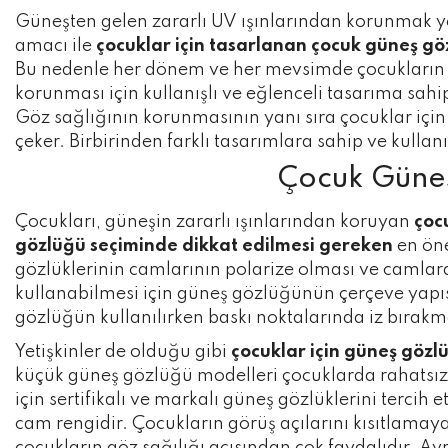
Güneşten gelen zararlı UV ışınlarından korunmak ye
amacı ile
çocuklar için tasarlanan çocuk güneş gö
Bu nedenle her dönem ve her mevsimde çocukların gü
korunması için kullanışlı ve eğlenceli tasarıma sah
Göz sağlığının korunmasının yanı sıra çocuklar için 
çeker. Birbirinden farklı tasarımlara sahip ve kullanı
Çocuk Güneş
Çocukları, güneşin zararlı ışınlarından koruyan
çoc
gözlüğü seçiminde dikkat edilmesi gereken
en öne
gözlüklerinin camlarının polarize olması ve camlard
kullanabilmesi için güneş gözlüğünün çerçeve yapıs
gözlüğün kullanılırken baskı noktalarında iz bırak
Yetişkinler de olduğu gibi
çocuklar için güneş gözl
küçük güneş gözlüğü modelleri çocuklarda rahatsızl
için sertifikalı ve markalı güneş gözlüklerini terc
cam rengidir. Çocukların görüş açılarını kısıtlama